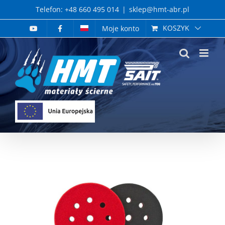
Skip
Telefon: +48 660 495 014
|
sklep@hmt-abr.pl
to
KOSZYK
Moje konto
content