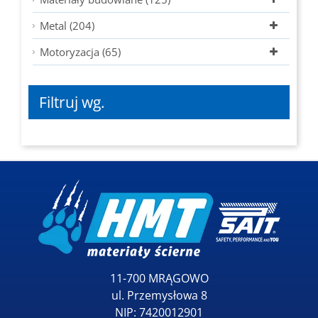
Metal (204)
Motoryzacja (65)
Filtruj wg.
11-700 MRĄGOWO
ul. Przemysłowa 8
NIP: 7420012901