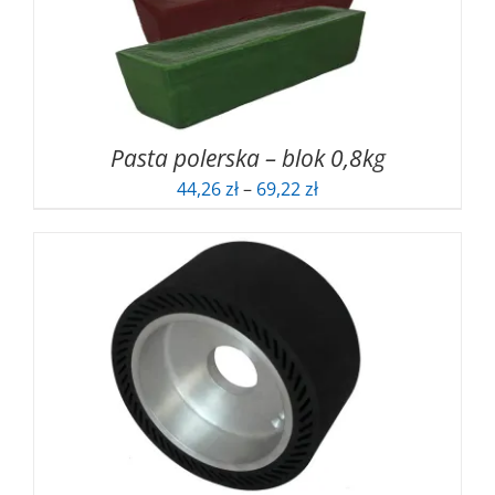
Pasta polerska – blok 0,8kg
Zakres
44,26
zł
–
69,22
zł
cen:
od
44,26 zł
do
69,22 zł