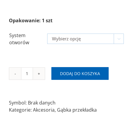
Opakowanie: 1 szt
System

otworów
DODAJ DO KOSZYKA
ilość
Gąbka
przekładka
Ø125mm
Symbol:
Brak danych
BO/5H/8H+1
Kategorie:
Akcesoria
,
Gąbka przekładka