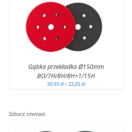
Gąbka przekładka Ø150mm
BO/7H/8H/8H+1/15H
Zakres
20,93
zł
–
23,25
zł
cen:
od
20,93 zł
do
Zobacz również
23,25 zł