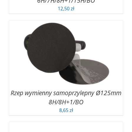
6H/7H/8H+1/15H/BO
12,50
zł
Rzep wymienny samoprzylepny Ø125mm
8H/8H+1/BO
8,65
zł