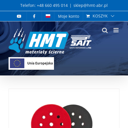
Skip
Telefon: +48 660 495 014
|
sklep@hmt-abr.pl
to
KOSZYK
Moje konto
content