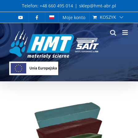
Skip
Telefon: +48 660 495 014
|
sklep@hmt-abr.pl
to
KOSZYK
Moje konto
content