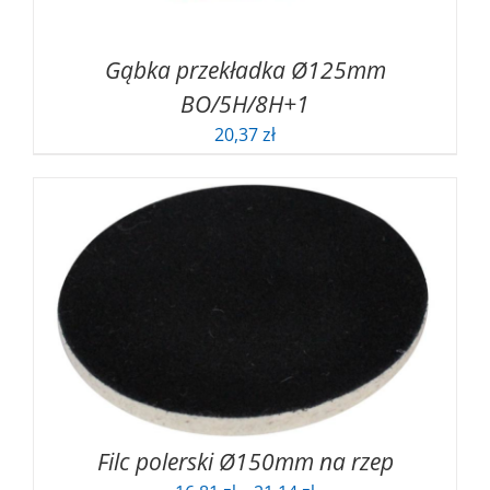
Gąbka przekładka Ø125mm
BO/5H/8H+1
20,37
zł
Filc polerski Ø150mm na rzep