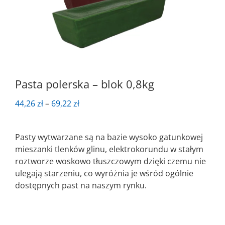
Pasta polerska – blok 0,8kg
Zakres
44,26
zł
–
69,22
zł
cen:
od
Pasty wytwarzane są na bazie wysoko gatunkowej
44,26 zł
mieszanki tlenków glinu, elektrokorundu w stałym
do
roztworze woskowo tłuszczowym dzięki czemu nie
69,22 zł
ulegają starzeniu, co wyróżnia je wśród ogólnie
dostępnych past na naszym rynku.