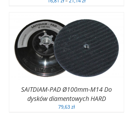
Zakres
16,81
zł
–
21,14
zł
cen:
od
16,81 zł
do
21,14 zł
SAITDIAM-PAD Ø100mm-M14 Do
dysków diamentowych HARD
79,63
zł