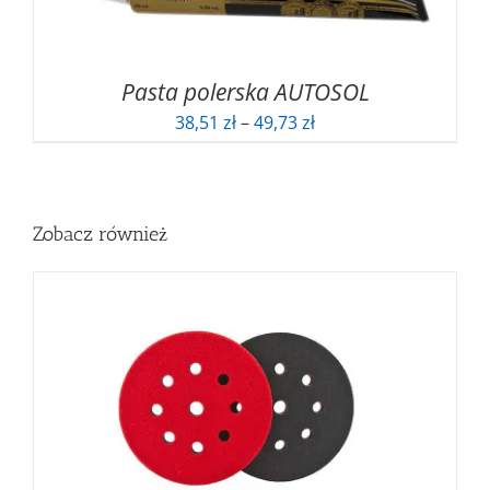
Pasta polerska AUTOSOL
Zakres
38,51
zł
–
49,73
zł
cen:
od
38,51 zł
do
Zobacz również
49,73 zł