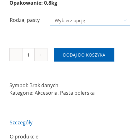
Opakowanie: 0,8kg
Rodzaj pasty

DODAJ DO KOSZYKA
ilość
Pasta
polerska
-
Symbol:
Brak danych
blok
Kategorie:
Akcesoria
,
Pasta polerska
0,8kg
Szczegóły
O produkcie