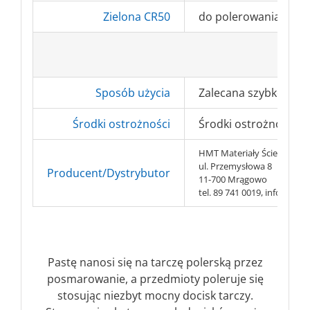
Zielona CR50
do polerowania końco
Sposób użycia
Zalecana szybkość ob
Środki ostrożności
Środki ostrożności BH
HMT Materiały Ścierne s.c.
ul. Przemysłowa 8
Producent/Dystrybutor
11-700 Mrągowo
tel. 89 741 0019, info@hmt-
Pastę nanosi się na tarczę polerską przez
posmarowanie, a przedmioty poleruje się
stosując niezbyt mocny docisk tarczy.