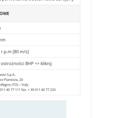
KOWE
m
3mm
 r.p.m [80 m/s]
 ostrożności BHP => kliknij
sivi S.p.A..
no-Pianezza, 20
llegno (TO) – Italy
9 011 40 77 111 fax. + 39 011 40 77 233