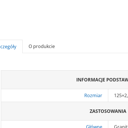
O produkcie
zczegóły
INFORMACJE PODSTA
Rozmiar
125×2
ZASTOSOWANIA
Główne
Granit