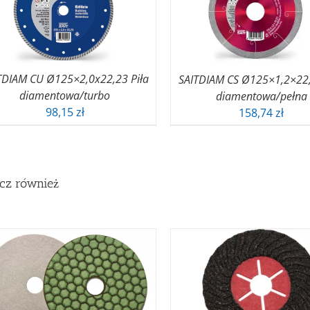
TDIAM CU Ø125×2,0x22,23 Piła
SAITDIAM CS Ø125×1,2×22,
diamentowa/turbo
diamentowa/pełna
98,15
zł
158,74
zł
cz również