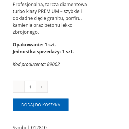
Profesjonalna, tarcza diamentowa
turbo klasy PREMIUM – szybkie i
dokładne cięcie granitu, porfiru,
kamienia oraz betonu lekko
zbrojonego.
Opakowanie: 1 szt.
Jednostka sprzedaży: 1 szt.
Kod producenta: 89002
ilość
SAITDIAM
CP
DODAJ DO KOSZYKA
Ø125x2,2x22,23
Piła
diamentowa/turbo
Symbol:
012810