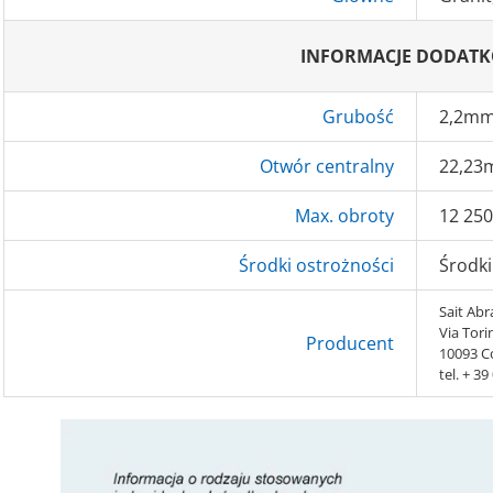
INFORMACJE DODAT
Grubość
2,2m
Otwór centralny
22,2
Max. obroty
12 250
Środki ostrożności
Środki
Sait Abra
Via Tori
Producent
10093 Co
tel. + 3