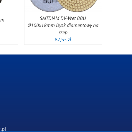
SAITDIAM DV-Wet BBU
mm
Ø100x18mm Dysk diamentowy na
rzep
87,53
zł
.pl