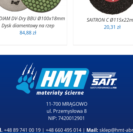
TDIAM DV-Dry BBU Ø100x18mm
SAITRON C Ø115x22
Dysk diamentowy na rzep
20,31
zł
84,88
zł
11-700 MRĄGOWO
ul. Przemysłowa 8
NIP: 7420012901
l.
+48 89 741 00 19 | +48 660 495 014 |
Mail:
sklep@hmt-abr