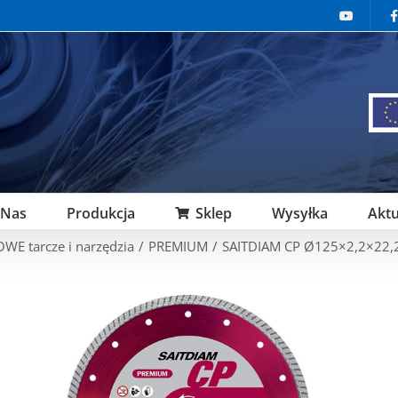
 Nas
Produkcja
Sklep
Wysyłka
Aktu
E tarcze i narzędzia
/
PREMIUM
/
SAITDIAM CP Ø125×2,2×22,2