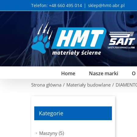
Skip
Telefon: +48 660 495 014
|
sklep@hmt-abr.pl
to
content
Home
Nasze marki
O
Strona główna
/
Materiały budowlane
/
DIAMENTOW
Kategorie
Maszyny (5)