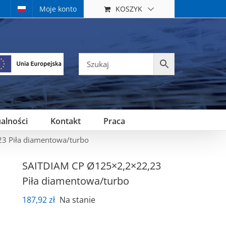
KOSZYK
Moje konto
alności
Kontakt
Praca
3 Piła diamentowa/turbo
SAITDIAM CP Ø125×2,2×22,23
Piła diamentowa/turbo
187,92
zł
Na stanie