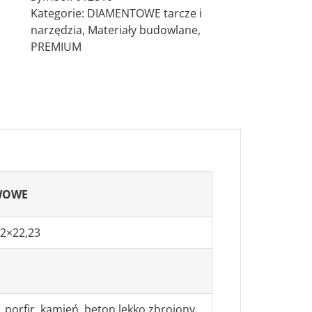
Kategorie:
DIAMENTOWE tarcze i
narzędzia
,
Materiały budowlane
,
PREMIUM
WOWE
,2×22,23
, porfir, kamień, beton lekko zbrojony