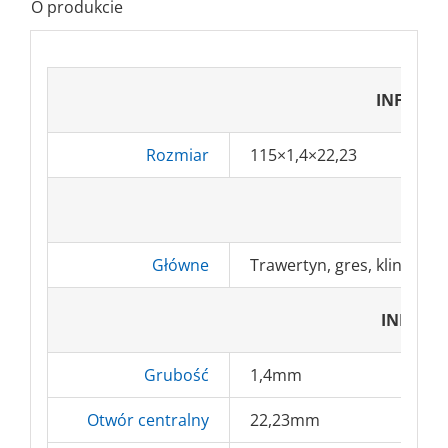
O produkcie
INFORM
Rozmiar
115×1,4×22,23
ZA
Główne
Trawertyn, gres, klinkier, 
INFORM
Grubość
1,4mm
Otwór centralny
22,23mm