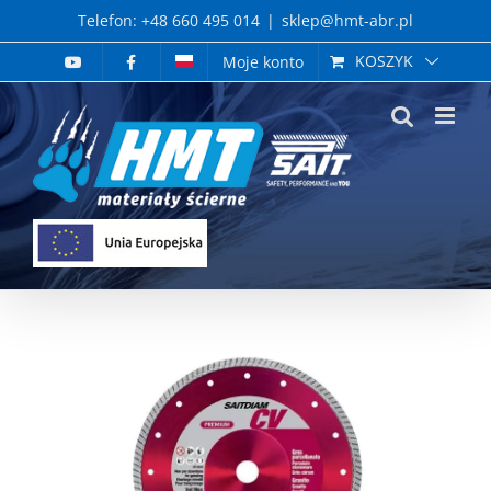
Skip
Telefon: +48 660 495 014
|
sklep@hmt-abr.pl
to
KOSZYK
Moje konto
content