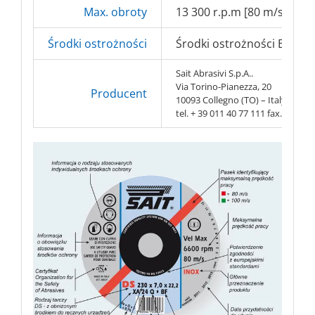
Max. obroty
13 300 r.p.m [80 m/s]
Środki ostrożności
Środki ostrożności BHP => 
Sait Abrasivi S.p.A..
Via Torino-Pianezza, 20
Producent
10093 Collegno (TO) – Italy
tel. + 39 011 40 77 111 fax. + 39 0