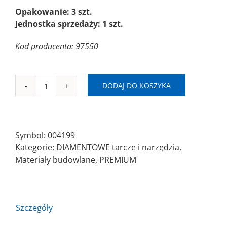
Opakowanie: 3 szt.
Jednostka sprzedaży: 1 szt.
Kod producenta: 97550
DODAJ DO KOSZYKA
ilość
SAITDIAM
CV
Ø115x1,4x22,23
Symbol:
004199
Piła
Kategorie:
DIAMENTOWE tarcze i narzędzia
,
diamentowa/turbo
Materiały budowlane
,
PREMIUM
Szczegóły