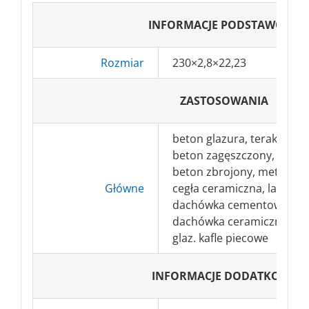
INFORMACJE PODSTAWOWE
Rozmiar
230×2,8×22,23
ZASTOSOWANIA
beton glazura, terakota – 
beton zagęszczony, granit
beton zbrojony, metale żel
Główne
cegła ceramiczna, laminat
dachówka cementowa, kam
dachówka ceramiczna, pol
glaz. kafle piecowe
INFORMACJE DODATKOWE