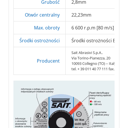
Grubość
2,8mm
Otwór centralny
22,23mm
Max. obroty
6 600 r.p.m [80 m/s]
Środki ostrożności
Środki ostrożności BHP => 
Sait Abrasivi S.p.A..
Via Torino-Pianezza, 20
Producent
10093 Collegno (TO) – Italy
tel. + 39 011 40 77 111 fax. + 39 0