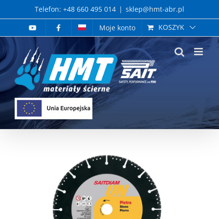
Skip
Telefon: +48 660 495 014
|
sklep@hmt-abr.pl
to
KOSZYK
Moje konto
content