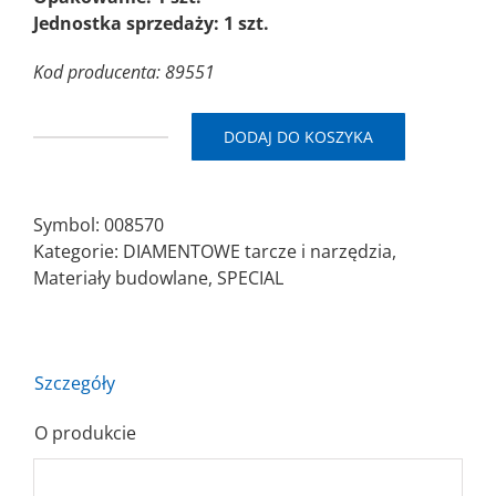
Jednostka sprzedaży: 1 szt.
Kod producenta: 89551
DODAJ DO KOSZYKA
ilość
SAITDIAM
UN
Symbol:
008570
Ø230x2,8x22,2
Kategorie:
DIAMENTOWE tarcze i narzędzia
,
Piła
Materiały budowlane
,
SPECIAL
diamentowa/segmentowa
Szczegóły
O produkcie