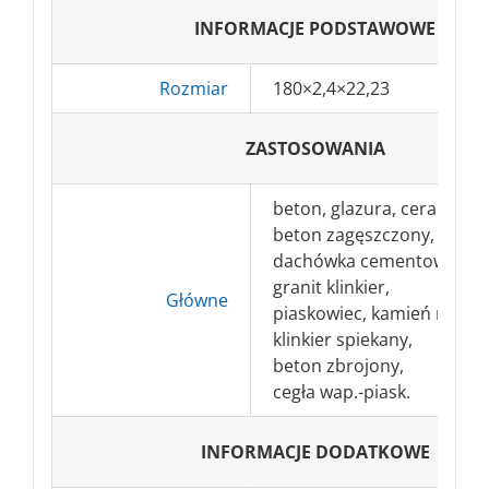
INFORMACJE PODSTAWOWE
Rozmiar
180×2,4×22,23
ZASTOSOWANIA
beton, glazura, ceramika,
beton zagęszczony,
dachówka cementowa,
granit klinkier,
Główne
piaskowiec, kamień natura
klinkier spiekany,
beton zbrojony,
cegła wap.-piask.
INFORMACJE DODATKOWE