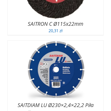
SAITRON C Ø115x22mm
20,31
zł
SAITDIAM LU Ø230×2,4×22,2 Piła