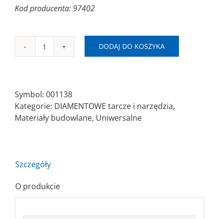
Kod producenta: 97402
DODAJ DO KOSZYKA
ilość
SAITDIAM
LU
Ø180x2,4x22,2
Symbol:
001138
Piła
Kategorie:
DIAMENTOWE tarcze i narzędzia
,
diamentowa/segmentowa
Materiały budowlane
,
Uniwersalne
Szczegóły
O produkcie