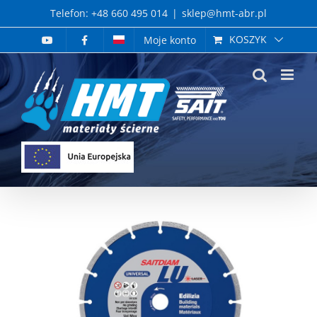
Skip
Telefon: +48 660 495 014
|
sklep@hmt-abr.pl
to
KOSZYK
Moje konto
content