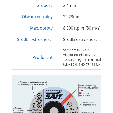
Grubość
2,4mm
Otwór centralny
22,23mm
Max. obroty
8 500 r.p.m [80 m/s]
Środki ostrożności
Środki ostrożności BHP => 
Sait Abrasivi S.p.A..
Via Torino-Pianezza, 20
Producent
10093 Collegno (TO) – Italy
tel. + 39 011 40 77 111 fax. + 39 0