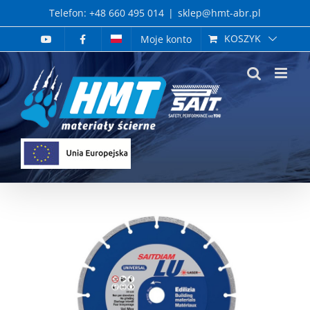
Skip
Telefon: +48 660 495 014
|
sklep@hmt-abr.pl
to
KOSZYK
Moje konto
content