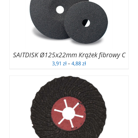
SAITDISK Ø125x22mm Krążek fibrowy C
Zakres
3,91
zł
–
4,88
zł
cen:
od
3,91 zł
do
4,88 zł