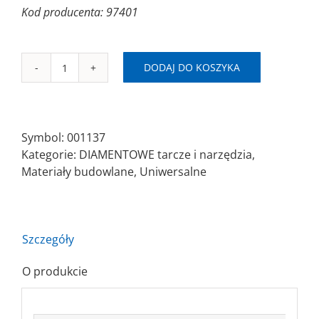
Kod producenta: 97401
DODAJ DO KOSZYKA
ilość
SAITDIAM
LU
Ø125x2,2x22,2
Symbol:
001137
Piła
Kategorie:
DIAMENTOWE tarcze i narzędzia
,
diamentowa/segmentowa
Materiały budowlane
,
Uniwersalne
Szczegóły
O produkcie