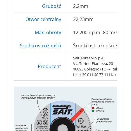
Grubość
2,2mm
Otwór centralny
22,23mm
Max. obroty
12 200 r.p.m [80 m/s]
Środki ostrożności
Środki ostrożności BHP => 
Sait Abrasivi S.p.A..
Via Torino-Pianezza, 20
Producent
10093 Collegno (TO) – Italy
tel. + 39 011 40 77 111 fax. + 39 0