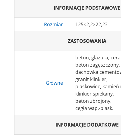
INFORMACJE PODSTAWOWE
Rozmiar
125×2,2×22,23
ZASTOSOWANIA
beton, glazura, ceramika,
beton zagęszczony,
dachówka cementowa,
granit klinkier,
Główne
piaskowiec, kamień natura
klinkier spiekany,
beton zbrojony,
cegła wap.-piask.
INFORMACJE DODATKOWE