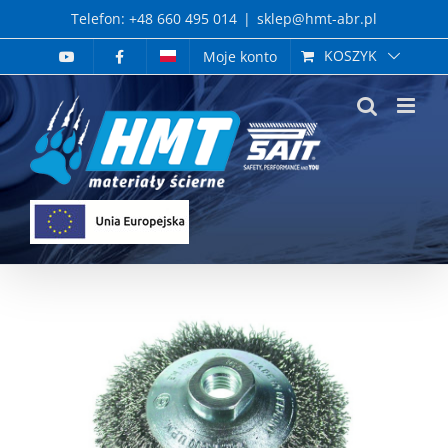
Skip
Telefon: +48 660 495 014
|
sklep@hmt-abr.pl
to
KOSZYK
Moje konto
content