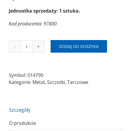
Jednostka sprzedaży: 1 sztuka.
Kod producenta: 97800
DODAJ DO KOSZYKA
ilość
SAIT
SM-
CO
Symbol:
014790
100mm
Kategorie:
Metal
,
Szczotki
,
Tarczowe
AC(0,35)
M14
Szczotka
kątowa
Szczegóły
O produkcie