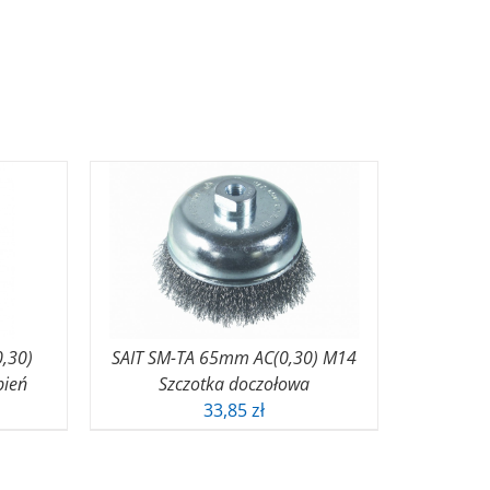
,30)
SAIT SM-TA 65mm AC(0,30) M14
pień
Szczotka doczołowa
33,85
zł