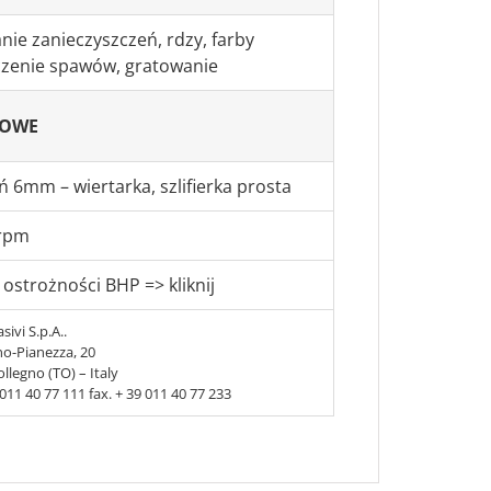
ie zanieczyszczeń, rdzy, farby
czenie spawów, gratowanie
KOWE
ń 6mm – wiertarka, szlifierka prosta
 rpm
 ostrożności BHP => kliknij
sivi S.p.A..
no-Pianezza, 20
llegno (TO) – Italy
9 011 40 77 111 fax. + 39 011 40 77 233