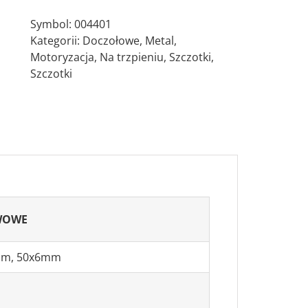
AC(0,30)
Symbol:
004401
Szczotka
Kategorii:
Doczołowe
,
Metal
,
doczołowa
Motoryzacja
,
Na trzpieniu
,
Szczotki
,
trzpień
Szczotki
WOWE
mm, 50x6mm