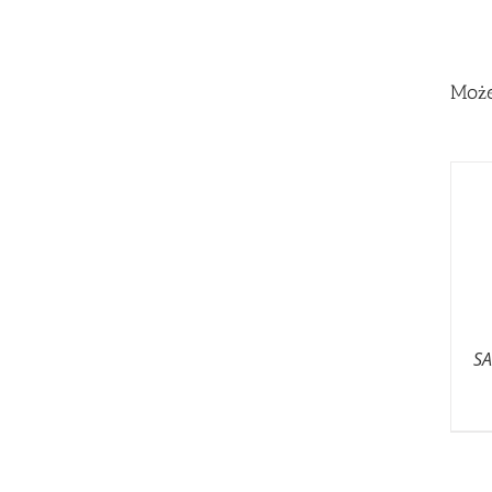
Może
SA