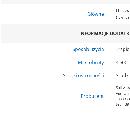
Usuwan
Główne
Czysz
INFORMACJE DODAT
Sposób użycia
Trzpie
Max. obroty
4.500
Środki ostrożności
Środki
Sait Abra
Via Tori
Producent
10093 Co
tel. + 3