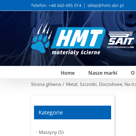
Skip
Telefon: +48 660 495 014
|
sklep@hmt-abr.pl
to
content
Home
Nasze marki
O
Strona główna
/
Metal
,
Szczotki
,
Doczołowe
,
Na tr
Kategorie
Maszyny (5)