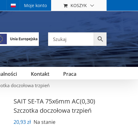
KOSZYK
Moje konto
alności
Kontakt
Praca
otka doczołowa trzpień
SAIT SE-TA 75x6mm AC(0,30)
Szczotka doczołowa trzpień
20,93
zł
Na stanie