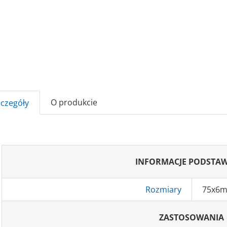
O produkcie
zczegóły
INFORMACJE PODSTA
Rozmiary
75x6
ZASTOSOWANIA