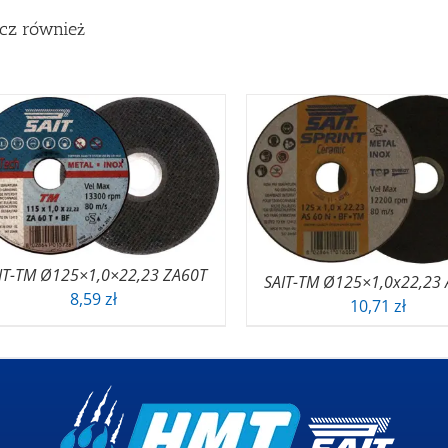
cz również
IT-TM Ø125×1,0×22,23 ZA60T
SAIT-TM Ø125×1,0x22,23
8,59
zł
10,71
zł