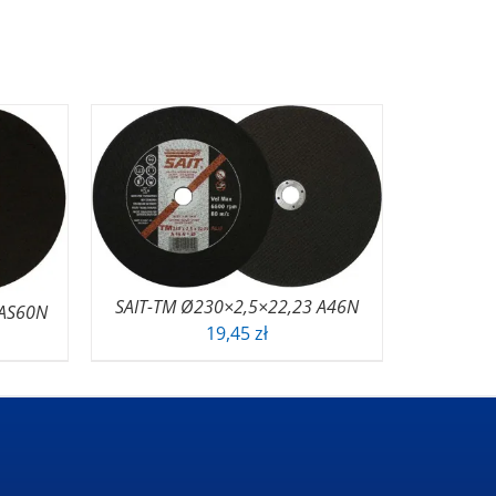
SAIT-TM Ø230×2,5×22,23 A46N
 AS60N
19,45
zł