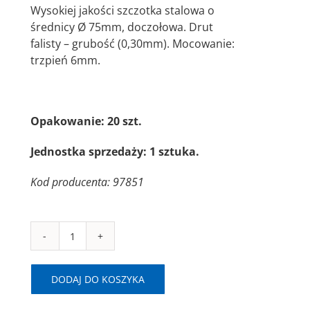
Wysokiej jakości szczotka stalowa o
średnicy Ø 75mm, doczołowa. Drut
falisty – grubość (0,30mm). Mocowanie:
trzpień 6mm.
Opakowanie: 20 szt.
Jednostka sprzedaży: 1 sztuka.
Kod producenta: 97851
ilość
SAIT
SE-
DODAJ DO KOSZYKA
TA
75x6mm