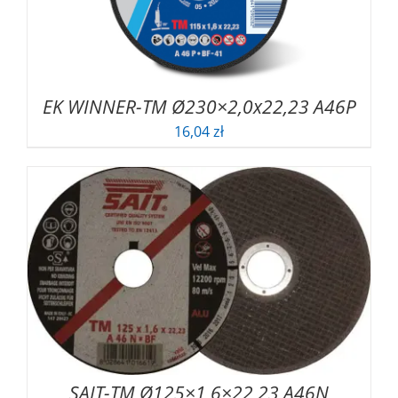
EK WINNER-TM Ø230×2,0x22,23 A46P
16,04
zł
SAIT-TM Ø125×1,6×22,23 A46N