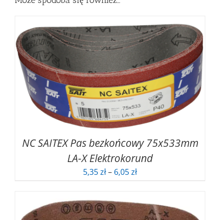
NC SAITEX Pas bezkońcowy 75x533mm
LA-X Elektrokorund
Zakres
5,35
zł
–
6,05
zł
cen:
od
5,35 zł
do