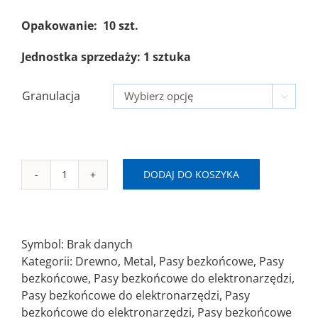
Opakowanie: 10 szt.
Jednostka sprzedaży: 1 sztuka
Granulacja

DODAJ DO KOSZYKA
ilość
NC
SAITEX
Pas
Symbol:
Brak danych
bezkońcowy
Kategorii:
Drewno
,
Metal
,
Pasy bezkońcowe
,
Pasy
100x610mm
bezkońcowe
,
Pasy bezkońcowe do elektronarzędzi
,
LA-
Pasy bezkońcowe do elektronarzędzi
,
Pasy
X
bezkońcowe do elektronarzędzi
,
Pasy bezkońcowe