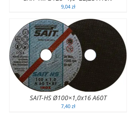
9,04
zł
SAIT-HS Ø100×1,0x16 A60T
7,40
zł