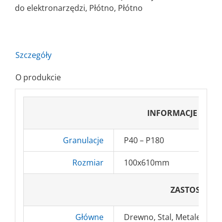
Elektrokorund
do elektronarzędzi
,
Płótno
,
Płótno
Szczegóły
O produkcie
INFORMACJE POD
Granulacje
P40 – P180
Rozmiar
100x610mm
ZASTOSOWA
Główne
Drewno, Stal, Metale nież