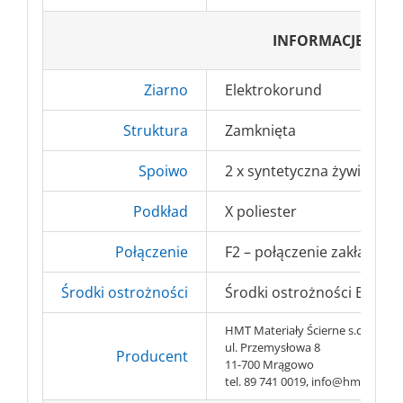
INFORMACJE DO
Ziarno
Elektrokorund
Struktura
Zamknięta
Spoiwo
2 x syntetyczna żywica
Podkład
X poliester
Połączenie
F2 – połączenie zakładkow
Środki ostrożności
Środki ostrożności BHP => 
HMT Materiały Ścierne s.c.
ul. Przemysłowa 8
Producent
11-700 Mrągowo
tel. 89 741 0019, info@hmt-abr.pl