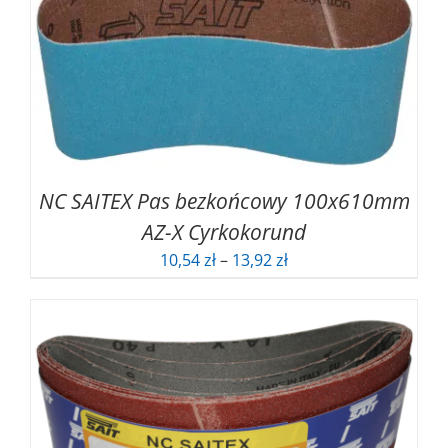
6,05 zł
NC SAITEX Pas bezkońcowy 100x610mm
AZ-X Cyrkokorund
Zakres
10,54
zł
–
13,92
zł
cen:
od
10,54 zł
do
13,92 zł