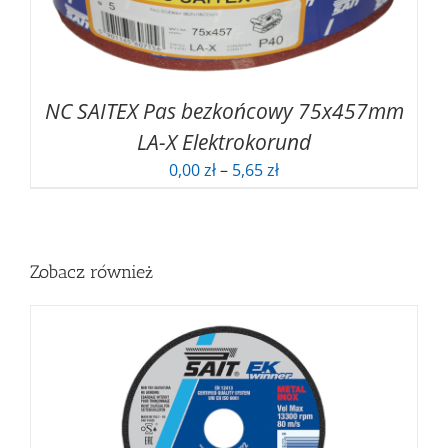
NC SAITEX Pas bezkońcowy 75x457mm
LA-X Elektrokorund
Zakres
0,00
zł
–
5,65
zł
cen:
od
0,00 zł
do
Zobacz również
5,65 zł