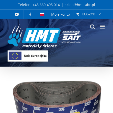
Skip
Telefon: +48 660 495 014
|
sklep@hmt-abr.pl
to
KOSZYK
Moje konto
content