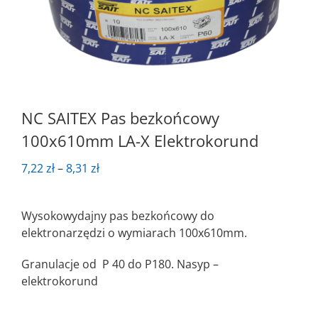
NC SAITEX Pas bezkońcowy
100x610mm LA-X Elektrokorund
Zakres
7,22
zł
–
8,31
zł
cen:
od
Wysokowydajny pas bezkońcowy do
7,22 zł
elektronarzędzi o wymiarach 100x610mm.
do
8,31 zł
Granulacje od P 40 do P180. Nasyp –
elektrokorund