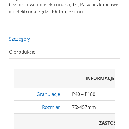
X
bezkońcowe do elektronarzędzi
,
Pasy bezkońcowe
Elektrokorund
do elektronarzędzi
,
Płótno
,
Płótno
Szczegóły
O produkcie
INFORMACJE POD
Granulacje
P40 – P180
Rozmiar
75x457mm
ZASTOSOWA