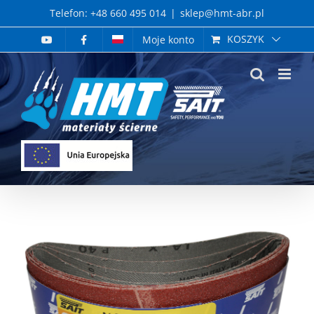
Skip
Telefon: +48 660 495 014
|
sklep@hmt-abr.pl
to
KOSZYK
Moje konto
content