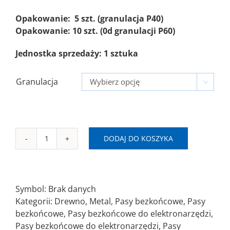
Opakowanie: 5 szt. (granulacja P40)
Opakowanie: 10 szt. (0d granulacji P60)
Jednostka sprzedaży: 1 sztuka
Granulacja

DODAJ DO KOSZYKA
ilość
NC
SAITEX
Pas
Symbol:
Brak danych
bezkońcowy
Kategorii:
Drewno
,
Metal
,
Pasy bezkońcowe
,
Pasy
75x457mm
bezkońcowe
,
Pasy bezkońcowe do elektronarzędzi
,
LA-
Pasy bezkońcowe do elektronarzędzi
,
Pasy