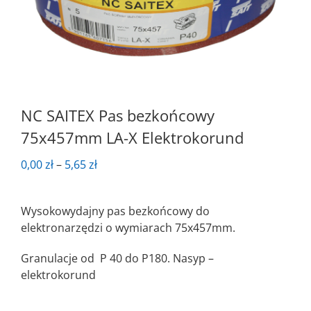
NC SAITEX Pas bezkońcowy
75x457mm LA-X Elektrokorund
Zakres
0,00
zł
–
5,65
zł
cen:
od
Wysokowydajny pas bezkońcowy do
0,00 zł
elektronarzędzi o wymiarach 75x457mm.
do
5,65 zł
Granulacje od P 40 do P180. Nasyp –
elektrokorund