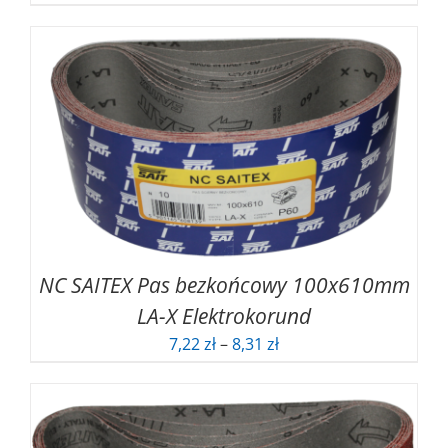
cen:
od
7,21 zł
do
9,11 zł
NC SAITEX Pas bezkońcowy 100x610mm
LA-X Elektrokorund
Zakres
7,22
zł
–
8,31
zł
cen:
od
7,22 zł
do