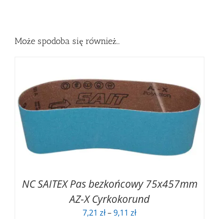
Może spodoba się również…
NC SAITEX Pas bezkońcowy 75x457mm
AZ-X Cyrkokorund
Zakres
7,21
zł
–
9,11
zł