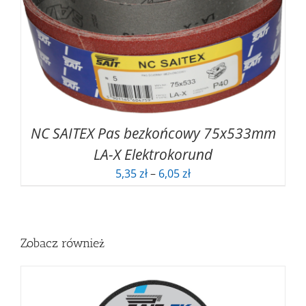
8,31 zł
NC SAITEX Pas bezkońcowy 75x533mm
LA-X Elektrokorund
Zakres
5,35
zł
–
6,05
zł
cen:
od
5,35 zł
do
Zobacz również
6,05 zł