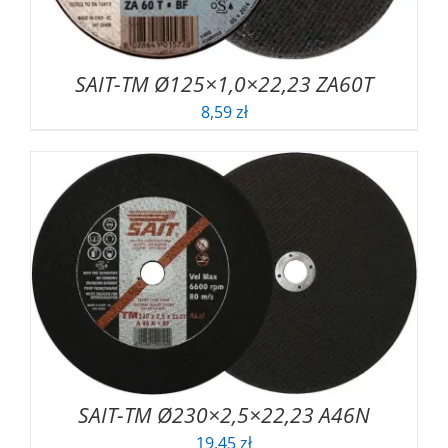
SAIT-TM Ø125×1,0×22,23 ZA60T
8,59
zł
SAIT-TM Ø230×2,5×22,23 A46N
19,45
zł