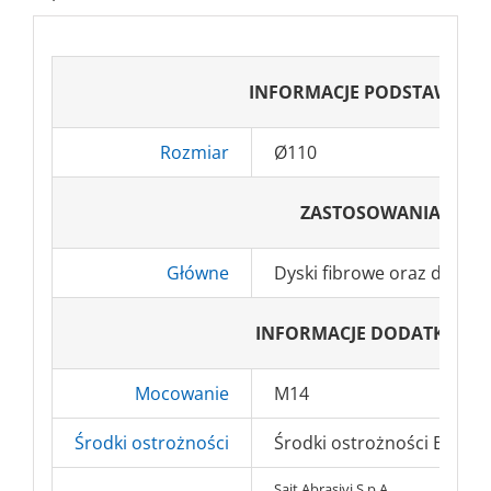
INFORMACJE PODSTAWOW
Rozmiar
Ø110
ZASTOSOWANIA
Główne
Dyski fibrowe oraz dyski 
INFORMACJE DODATKOWE
Mocowanie
M14
Środki ostrożności
Środki ostrożności BHP => 
Sait Abrasivi S.p.A..