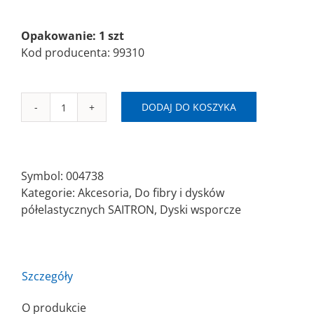
Opakowanie: 1 szt
Kod producenta: 99310
DODAJ DO KOSZYKA
ilość
SAITPAD-
DQ
Ø110mm-
Symbol:
004738
M14
Kategorie:
Akcesoria
,
Do fibry i dysków
Dysk
półelastycznych SAITRON
,
Dyski wsporcze
wsporczy
do
fibry
Szczegóły
O produkcie