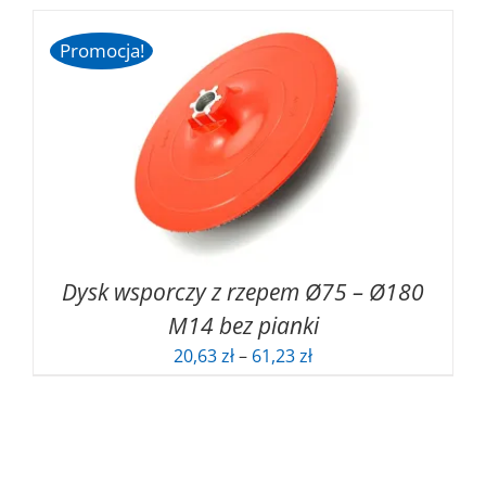
Promocja!
Dysk wsporczy z rzepem Ø75 – Ø180
M14 bez pianki
Zakres
20,63
zł
–
61,23
zł
cen:
od
20,63 zł
do
61,23 zł