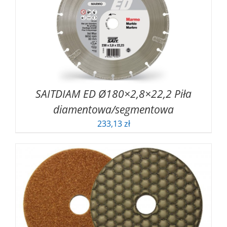
4,88 zł
SAITDIAM ED Ø180×2,8×22,2 Piła
diamentowa/segmentowa
233,13
zł