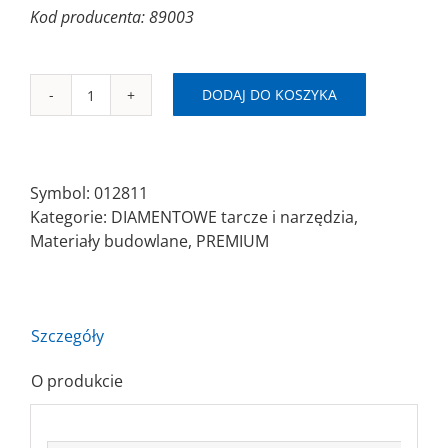
Kod producenta: 89003
DODAJ DO KOSZYKA
ilość
SAITDIAM
CP
Ø115x2,2x22,23
Symbol:
012811
Piła
Kategorie:
DIAMENTOWE tarcze i narzędzia
,
diamentowa/turbo
Materiały budowlane
,
PREMIUM
Szczegóły
O produkcie