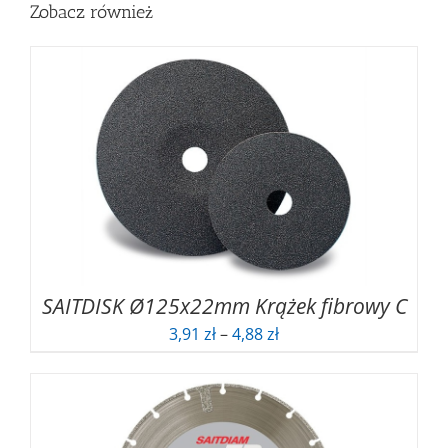
Zobacz również
SAITDISK Ø125x22mm Krążek fibrowy C
Zakres
3,91
zł
–
4,88
zł
cen:
od
3,91 zł
do