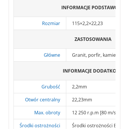
INFORMACJE PODSTAWOWE
Rozmiar
115×2,2×22,23
ZASTOSOWANIA
Główne
Granit, porfir, kamień, be
INFORMACJE DODATKOWE
Grubość
2,2mm
Otwór centralny
22,23mm
Max. obroty
12 250 r.p.m [80 m/s]
Środki ostrożności
Środki ostrożności BHP => 