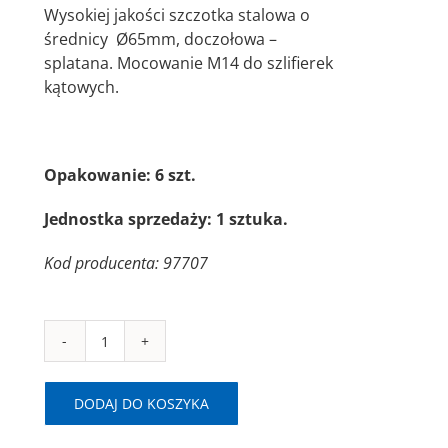
Wysokiej jakości szczotka stalowa o
średnicy
Ø65mm, doczołowa –
splatana. Mocowanie M14 do szlifierek
kątowych.
Opakowanie: 6 szt.
Jednostka sprzedaży: 1 sztuka.
Kod producenta: 97707
ilość
SAIT
SM-
DODAJ DO KOSZYKA
TA
65mm