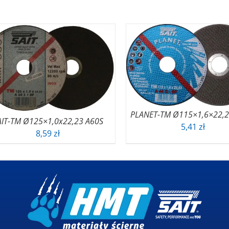
PLANET-TM Ø115×1,6×22,
AIT-TM Ø125×1,0x22,23 A60S
5,41
zł
8,59
zł