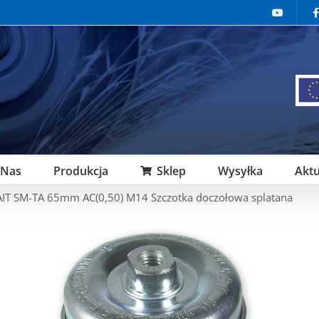
 Nas
Produkcja
Sklep
Wysyłka
Aktu
AIT SM-TA 65mm AC(0,50) M14 Szczotka doczołowa splatana