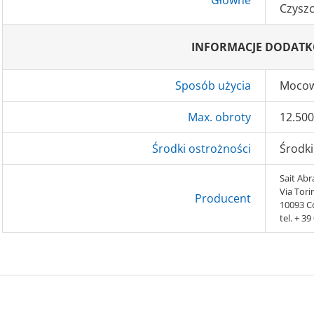
Główne
Czyszc
INFORMACJE DODAT
Sposób użycia
Mocowa
Max. obroty
12.50
Środki ostrożności
Środki
Sait Abra
Via Tori
Producent
10093 Co
tel. + 3