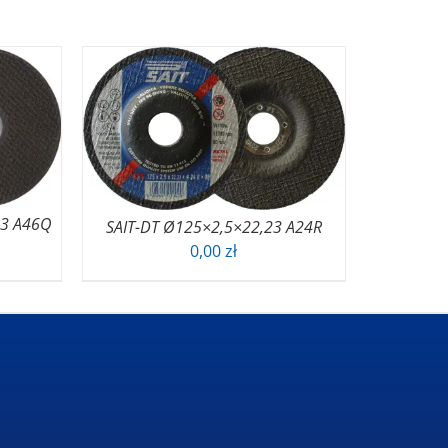
23 A46Q
SAIT-DT Ø125×2,5×22,23 A24R
0,00
zł