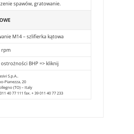
zenie spawów, gratowanie.
KOWE
nie M14 – szlifierka kątowa
0 rpm
 ostrożności BHP => kliknij
sivi S.p.A..
no-Pianezza, 20
llegno (TO) – Italy
9 011 40 77 111 fax. + 39 011 40 77 233