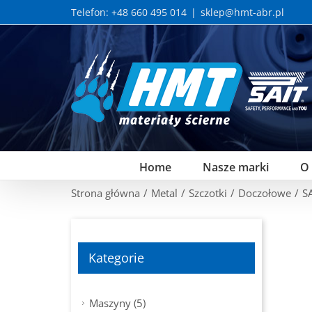
Skip
Telefon: +48 660 495 014
|
sklep@hmt-abr.pl
to
content
Home
Nasze marki
O
Strona główna
/
Metal
/
Szczotki
/
Doczołowe
/
S
Kategorie
Maszyny (5)