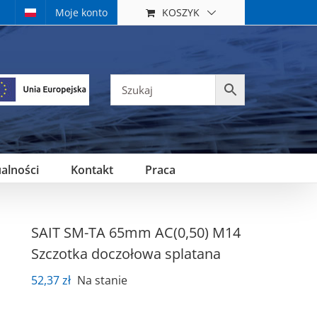
KOSZYK
Moje konto
alności
Kontakt
Praca
SAIT SM-TA 65mm AC(0,50) M14
Szczotka doczołowa splatana
52,37
zł
Na stanie