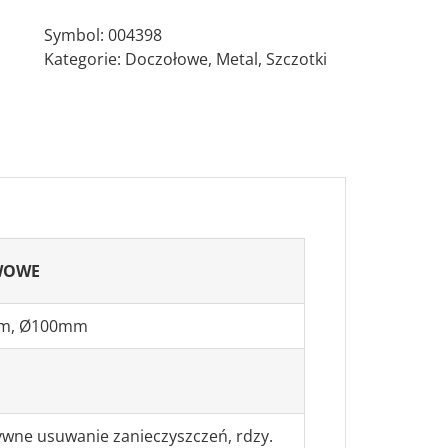
AC(0,50)
Symbol:
004398
M14
Kategorie:
Doczołowe
,
Metal
,
Szczotki
Szczotka
doczołowa
splatana
WOWE
m, Ø100mm
wne usuwanie zanieczyszczeń, rdzy.