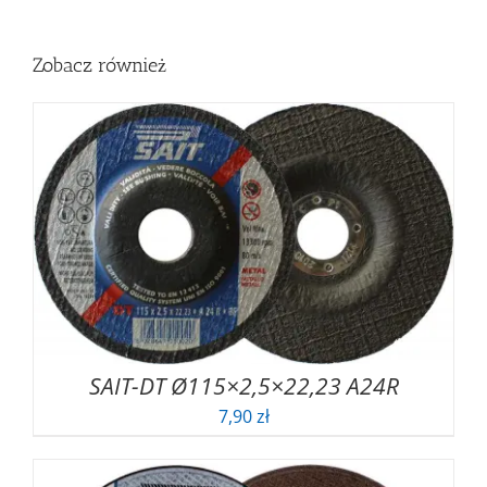
Zobacz również
SAIT-DT Ø115×2,5×22,23 A24R
7,90
zł