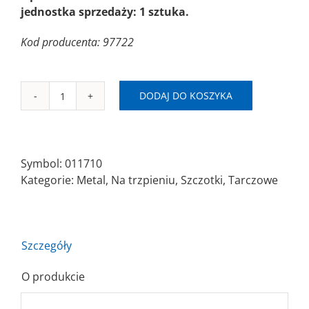
jednostka sprzedaży: 1 sztuka.
Kod producenta: 97722
DODAJ DO KOSZYKA
ilość
SAIT
SG-
CR
Symbol:
011710
75x6mm
Kategorie:
Metal
,
Na trzpieniu
,
Szczotki
,
Tarczowe
AC(0,50)
Szczotka
tarczowa
trzpień
Szczegóły
splatana
O produkcie