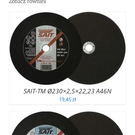
Zobacz również
SAIT-TM Ø230×2,5×22,23 A46N
19,45
zł