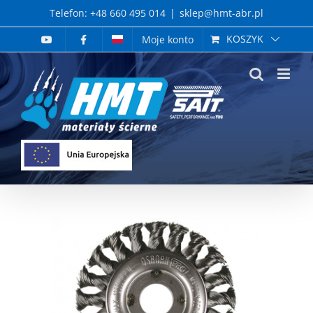
Skip
Telefon: +48 660 495 014
|
sklep@hmt-abr.pl
to
KOSZYK
Moje konto
content