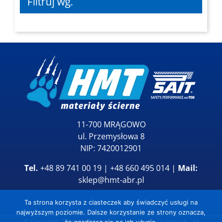
Filtruj wg.
11-700 MRĄGOWO
ul. Przemysłowa 8
NIP: 7420012901
Tel.
+48 89 741 00 19 | +48 660 495 014 |
Mail:
sklep@hmt-abr.pl
Ta strona korzysta z ciasteczek aby świadczyć usługi na
najwyższym poziomie. Dalsze korzystanie ze strony oznacza,
© Copyright
2026
HMT Producent materiałów ściernych
- All