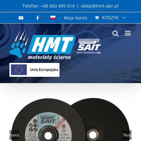
Skip
Telefon: +48 660 495 014
|
sklep@hmt-abr.pl
to
KOSZYK
Moje konto
content
Previous
Next