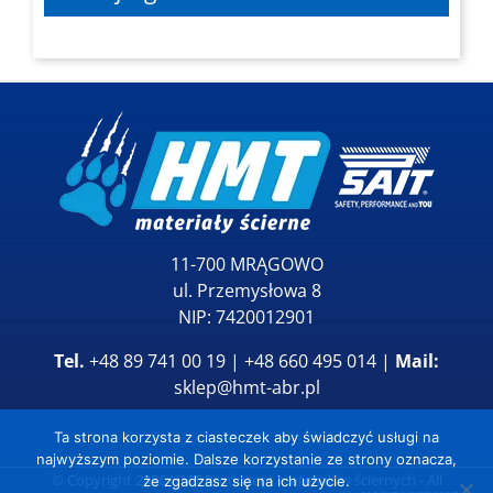
11-700 MRĄGOWO
ul. Przemysłowa 8
NIP: 7420012901
Tel.
+48 89 741 00 19 | +48 660 495 014 |
Mail:
sklep@hmt-abr.pl
Ta strona korzysta z ciasteczek aby świadczyć usługi na
najwyższym poziomie. Dalsze korzystanie ze strony oznacza,
© Copyright
2026
HMT Producent materiałów ściernych
- All
że zgadzasz się na ich użycie.