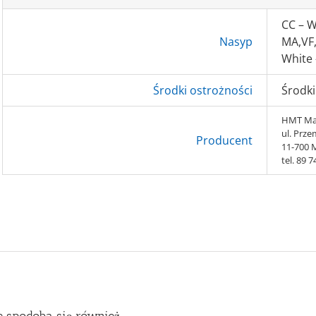
CC – W
Nasyp
MA,VF,
White 
Środki ostrożności
Środki
HMT Mate
ul. Prz
Producent
11-700
tel. 89 