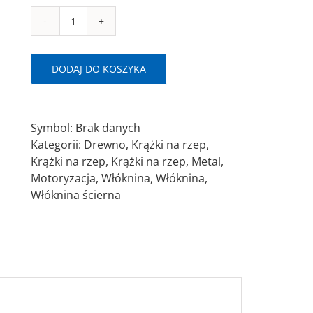
ilość
D
SAITPOL
DODAJ DO KOSZYKA
Krążek
z
włókniny
Symbol:
Brak danych
maszynowej
Kategorii:
Drewno
,
Krążki na rzep
,
50/125mm
Krążki na rzep
,
Krążki na rzep
,
Metal
,
Motoryzacja
,
Włóknina
,
Włóknina
,
Włóknina ścierna