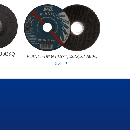
23 A30Q
PLANET-TM Ø115×1,0x22,23 A60Q
5,41
zł