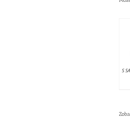
Może
S S
Zoba