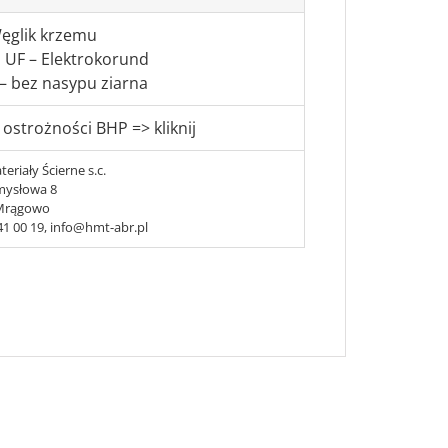
ęglik krzemu
 UF – Elektrokorund
– bez nasypu ziarna
 ostrożności BHP => kliknij
riały Ścierne s.c.
emysłowa 8
 Mrągowo
741 00 19, info@hmt-abr.pl