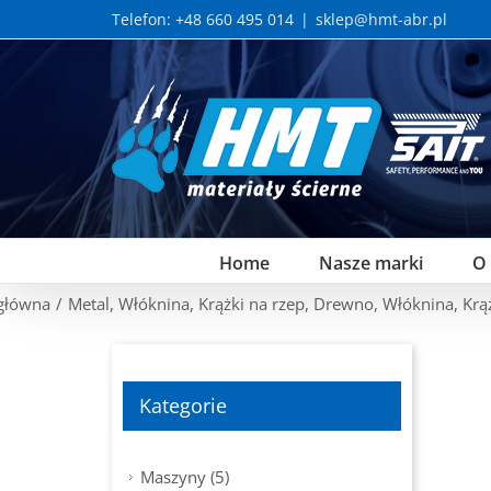
Skip
Telefon: +48 660 495 014
|
sklep@hmt-abr.pl
to
content
Home
Nasze marki
O
 główna
/
Metal
,
Włóknina
,
Krążki na rzep
,
Drewno
,
Włóknina
,
Krą
Kategorie
Maszyny (5)