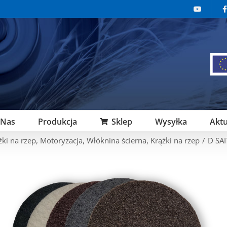
 Nas
Produkcja
Sklep
Wysyłka
Aktu
żki na rzep
,
Motoryzacja
,
Włóknina ścierna
,
Krążki na rzep
/
D SA