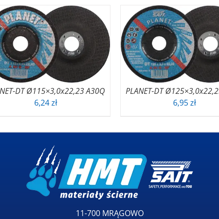
NET-DT Ø115×3,0x22,23 A30Q
PLANET-DT Ø125×3,0x22,
6,24
zł
6,95
zł
11-700 MRĄGOWO