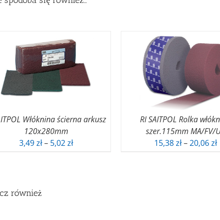
 spodoba się również…
AITPOL Włóknina ścierna arkusz
RI SAITPOL Rolka włók
120x280mm
szer.115mm MA/FV/
Zakres
3,49
zł
–
5,02
zł
15,38
zł
–
20,06
zł
cen:
od
3,49 zł
1
do
cz również
5,02 zł
2