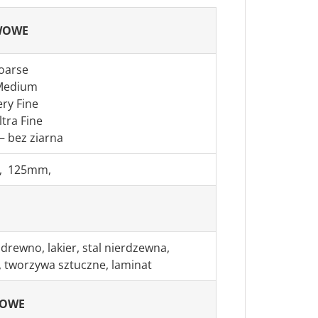
WOWE
oarse
Medium
ery Fine
ltra Fine
– bez ziarna
, 125mm,
 drewno, lakier, stal nierdzewna,
, tworzywa sztuczne, laminat
KOWE