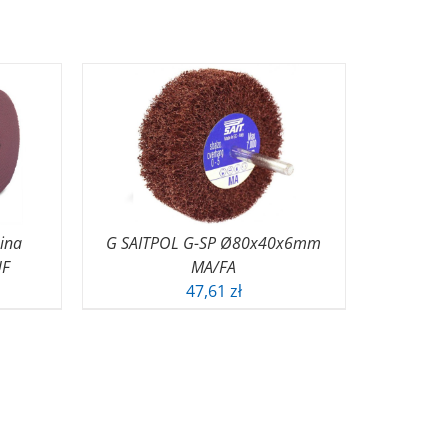
nina
G SAITPOL G-SP Ø80x40x6mm
UF
MA/FA
Zakres
47,61
zł
cen:
od
5,38 zł
do
0,06 zł