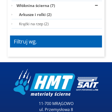
Włóknina ścierna (7)
Arkusze i rolki (2)
Krążki na rzep (2)
Filtruj wg.
11-700 MRĄGOWO
ul. Przemysłowa 8