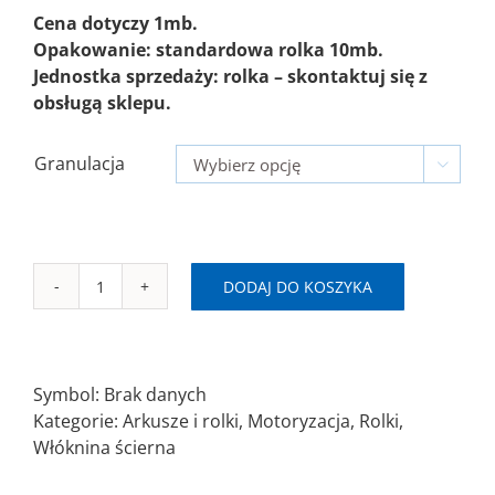
Cena dotyczy 1mb.
Opakowanie: standardowa rolka 10mb.
Jednostka sprzedaży: rolka – skontaktuj się z
obsługą sklepu.
Granulacja

DODAJ DO KOSZYKA
ilość
RI
SAITPOL
Rolka
Symbol:
Brak danych
włóknina
Kategorie:
Arkusze i rolki
,
Motoryzacja
,
Rolki
,
szer.115mm
Włóknina ścierna
MA/FV/UF