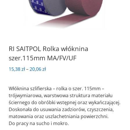
RI SAITPOL Rolka włóknina
szer.115mm MA/FV/UF
Zakres
15,38
zł
–
20,06
zł
cen:
od
Włóknina szlifierska – rolka o szer. 115mm –
15,38 zł
trójwymiarowa, warstwowa struktura materiału
do
ściernego do obróbki wstępnej oraz wykańczającej.
20,06 zł
Doskonała do usuwania zadziorów, czyszczenia,
matowania oraz uszlachetniania powierzchni.
Do pracy na sucho i mokro.