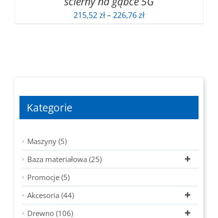
ścierny na gąbce 5G
Zakres
215,52
zł
–
226,76
zł
cen:
od
215,52 zł
do
226,76 zł
Kategorie
Maszyny (5)
Baza materiałowa (25)
Promocje (5)
Akcesoria (44)
Drewno (106)