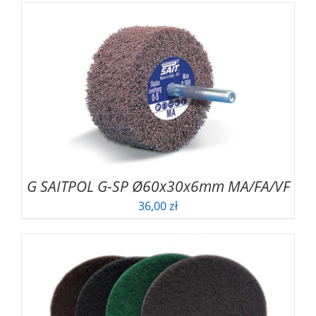
od
3,49 zł
do
5,02 zł
G SAITPOL G-SP Ø60x30x6mm MA/FA/VF
36,00
zł