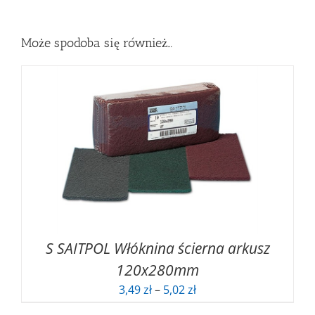
Może spodoba się również…
S SAITPOL Włóknina ścierna arkusz
120x280mm
Zakres
3,49
zł
–
5,02
zł
cen: