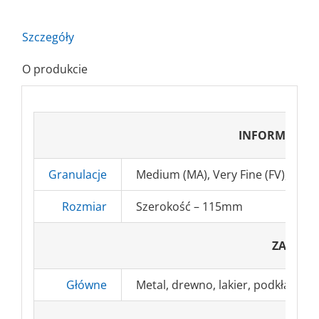
Szczegóły
O produkcie
INFORMACJE
Granulacje
Medium (MA), Very Fine (FV), Ultra
Rozmiar
Szerokość – 115mm
ZASTOS
Główne
Metal, drewno, lakier, podkład, sz