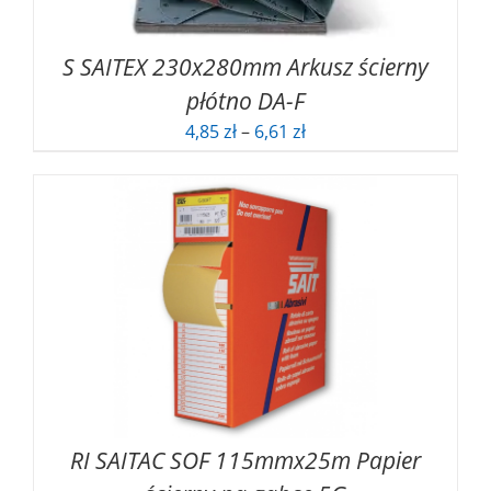
S SAITEX 230x280mm Arkusz ścierny
płótno DA-F
Zakres
4,85
zł
–
6,61
zł
cen:
od
4,85 zł
do
6,61 zł
RI SAITAC SOF 115mmx25m Papier