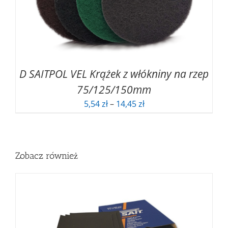
D SAITPOL VEL Krążek z włókniny na rzep
75/125/150mm
Zakres
5,54
zł
–
14,45
zł
cen:
od
5,54 zł
do
Zobacz również
14,45 zł