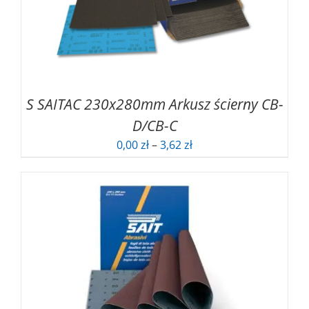
S SAITAC 230x280mm Arkusz ścierny CB-
D/CB-C
Zakres
0,00
zł
–
3,62
zł
cen:
od
0,00 zł
do
3,62 zł