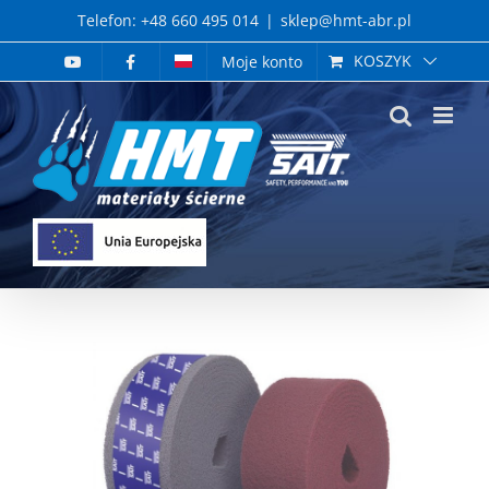
Skip
Telefon: +48 660 495 014
|
sklep@hmt-abr.pl
to
KOSZYK
Moje konto
content