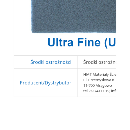
Środki ostrożności
Środki ostrożności BH
HMT Materiały Ścierne s.c.
ul. Przemysłowa 8
Producent/Dystrybutor
11-700 Mrągowo
tel. 89 741 0019, info@hmt-