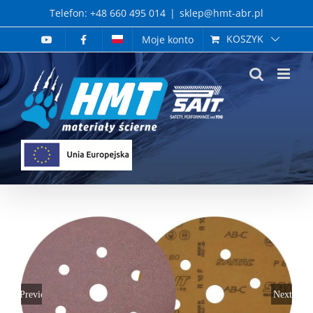
Skip
Telefon: +48 660 495 014
|
sklep@hmt-abr.pl
to
KOSZYK
Moje konto
content
Previous
Next