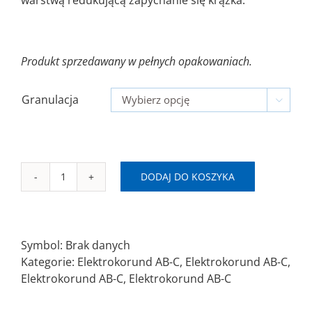
Produkt sprzedawany w pełnych opakowaniach.
Granulacja

DODAJ DO KOSZYKA
ilość
Ø150
7H
Krążek
Symbol:
Brak danych
ścierny
Kategorie:
Elektrokorund AB-C
,
Elektrokorund AB-C
,
na
Elektrokorund AB-C
,
Elektrokorund AB-C
rzep
AB-