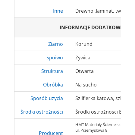
Inne
Drewno ,laminat, tworzyw
INFORMACJE DODATKOWE
Ziarno
Korund
Spoiwo
Żywica
Struktura
Otwarta
Obróbka
Na sucho
Sposób użycia
Szlifierka kątowa, szlifierk
Środki ostrożności
Środki ostrożności BHP => 
HMT Materiały Ścierne s.c.
ul. Przemysłowa 8
Producent