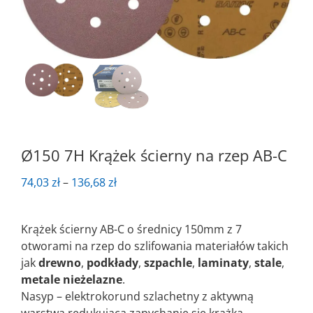
Ø150 7H Krążek ścierny na rzep AB-C
Zakres
74,03
zł
–
136,68
zł
cen:
od
Krążek ścierny AB-C o średnicy 150mm z 7
74,03 zł
otworami na rzep do szlifowania materiałów takich
do
jak
drewno
,
podkłady
,
szpachle
,
laminaty
,
stale
,
136,68 zł
metale nieżelazne
.
Nasyp – elektrokorund szlachetny z aktywną
warstwą redukującą zapychanie się krążka.