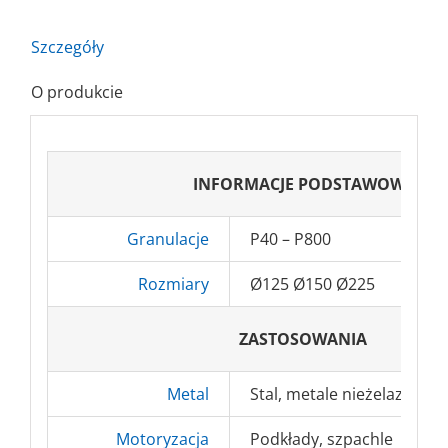
C
Szczegóły
O produkcie
INFORMACJE PODSTAWOWE
Granulacje
P40 – P800
Rozmiary
Ø125 Ø150 Ø225
ZASTOSOWANIA
Metal
Stal, metale nieżelazne
Motoryzacja
Podkłady, szpachle