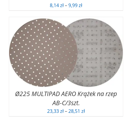
Zakres
8,14
zł
–
9,99
zł
cen:
od
8,14 zł
do
9,99 zł
Ø225 MULTIPAD AERO Krążek na rzep
AB-C/3szt.
Zakres
23,33
zł
–
28,51
zł
cen:
od