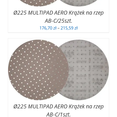
Ø225 MULTIPAD AERO Krążek na rzep
AB-C/25szt.
Zakres
176,70
zł
–
215,59
zł
cen:
od
176,70 zł
do
215,59 zł
Ø225 MULTIPAD AERO Krążek na rzep
AB-C/1szt.