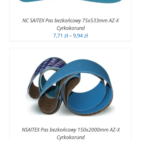
NC SAITEX Pas bezkońcowy 75x533mm AZ-X
Cyrkokorund
Zakres
7,71
zł
–
9,94
zł
cen:
od
7,71 zł
do
9,94 zł
NSAITEX Pas bezkońcowy 150x2000mm AZ-X
Cyrkokorund