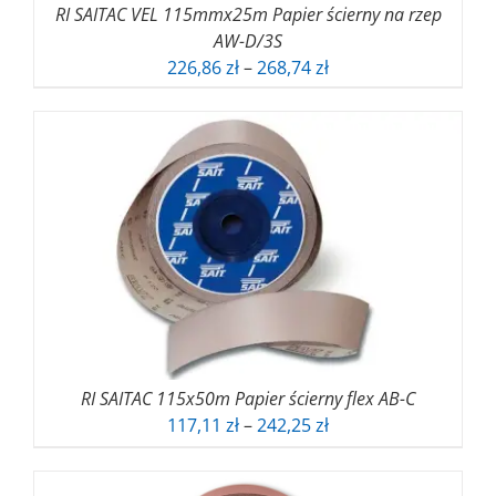
RI SAITAC VEL 115mmx25m Papier ścierny na rzep
AW-D/3S
Zakres
226,86
zł
–
268,74
zł
cen:
od
226,86 zł
do
268,74 zł
RI SAITAC 115x50m Papier ścierny flex AB-C
Zakres
117,11
zł
–
242,25
zł
cen:
od