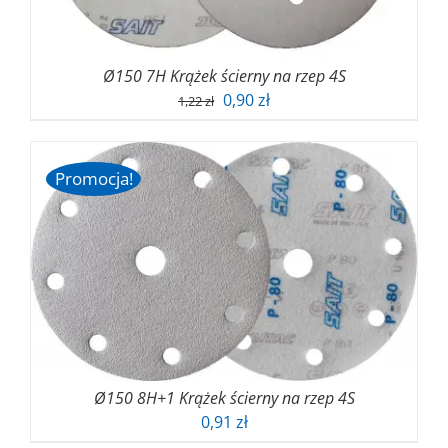
Ø150 7H Krążek ścierny na rzep 4S
Pierwotna
Aktualna
0,90
zł
1,22
zł
cena
cena
wynosiła:
wynosi:
1,22 zł.
0,90 zł.
Promocja!
Ø150 8H+1 Krążek ścierny na rzep 4S
0,91
zł