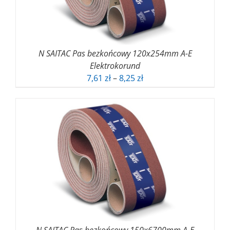
N SAITAC Pas bezkońcowy 120x254mm A-E
Elektrokorund
Zakres
7,61
zł
–
8,25
zł
cen:
od
7,61 zł
do
8,25 zł