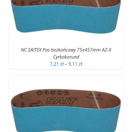
NC SAITEX Pas bezkońcowy 75x457mm AZ-X
Cyrkokorund
Zakres
7,21
zł
–
9,11
zł
cen:
od
7,21 zł
do
9,11 zł