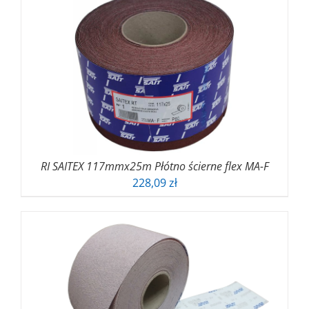
43,21 zł
do
65,94 zł
RI SAITEX 117mmx25m Płótno ścierne flex MA-F
228,09
zł