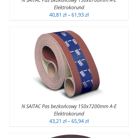
N SAITAC Pas bezkońcowy 150x6700mm A-E
Elektrokorund
Zakres
40,81
zł
–
61,93
zł
cen:
od
40,81 zł
do
61,93 zł
N SAITAC Pas bezkońcowy 150x7200mm A-E
Elektrokorund
Zakres
43,21
zł
–
65,94
zł
cen:
od