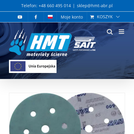
Skip
Telefon: +48 660 495 014
|
sklep@hmt-abr.pl
to
KOSZYK
Moje konto
content