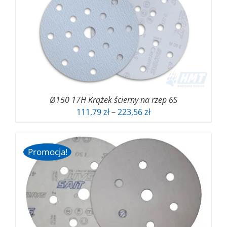
223,56 zł
Ø150 17H Krążek ścierny na rzep 6S
Zakres
111,79
zł
–
223,56
zł
cen:
od
111,79 zł
Promocja!
do
223,56 zł