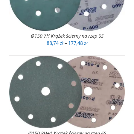
Ø150 7H Krążek ścierny na rzep 6S
Zakres
88,74
zł
–
177,48
zł
cen:
od
88,74 zł
do
177,48 zł
Ø150 8H+1 Krążek ścierny na rzep 6S