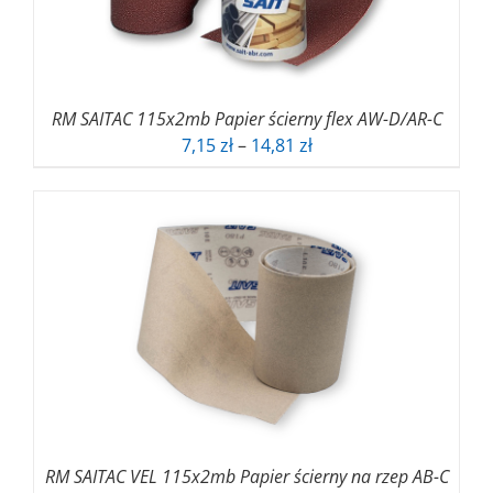
RM SAITAC 115x2mb Papier ścierny flex AW-D/AR-C
Zakres
7,15
zł
–
14,81
zł
cen:
od
7,15 zł
do
14,81 zł
RM SAITAC VEL 115x2mb Papier ścierny na rzep AB-C