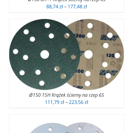
Zakres
88,74
zł
–
177,48
zł
cen:
od
88,74 zł
do
177,48 zł
Ø150 15H Krążek ścierny na rzep 6S
Zakres
111,79
zł
–
223,56
zł
cen:
od
111,79 zł
do