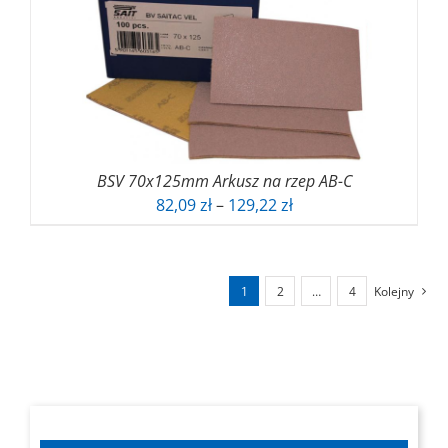
BSV 70x125mm Arkusz na rzep AB-C
Zakres
82,09
zł
–
129,22
zł
cen:
od
82,09 zł
1
2
…
4
Kolejny
do
129,22 zł