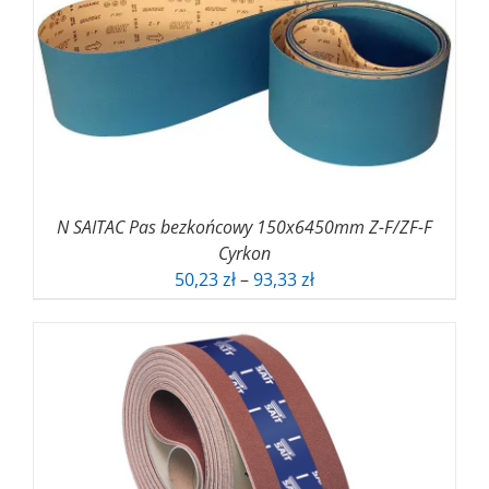
do
133,38 zł
N SAITAC Pas bezkońcowy 150x6450mm Z-F/ZF-F
Cyrkon
Zakres
50,23
zł
–
93,33
zł
cen:
od
50,23 zł
do
93,33 zł