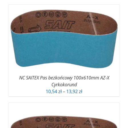
NC SAITEX Pas bezkońcowy 100x610mm AZ-X
Cyrkokorund
Zakres
10,54
zł
–
13,92
zł
cen:
od
10,54 zł
do
13,92 zł