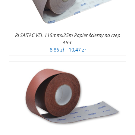
RI SAITAC VEL 115mmx25m Papier ścierny na rzep
AB-C
Zakres
8,86
zł
–
10,47
zł
cen:
od
8,86 zł
do
10,47 zł