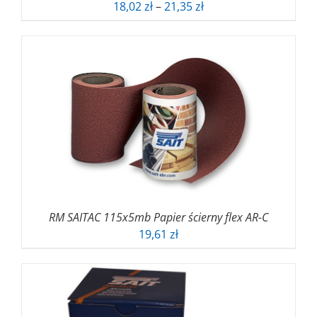
Zakres
18,02
zł
–
21,35
zł
cen:
od
18,02 zł
do
21,35 zł
RM SAITAC 115x5mb Papier ścierny flex AR-C
19,61
zł