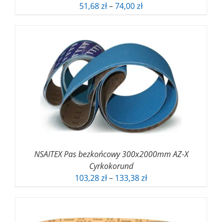
Zakres
51,68
zł
–
74,00
zł
cen:
od
51,68 zł
do
74,00 zł
NSAITEX Pas bezkońcowy 300x2000mm AZ-X
Cyrkokorund
Zakres
103,28
zł
–
133,38
zł
cen:
od
103,28 zł