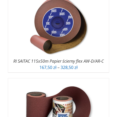
117,11 zł
do
242,25 zł
RI SAITAC 115x50m Papier ścierny flex AW-D/AR-C
Zakres
167,50
zł
–
328,50
zł
cen:
od
167,50 zł
do
328,50 zł