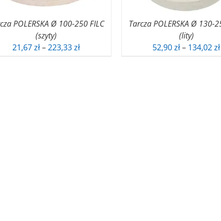
rcza POLERSKA Ø 100-250 FILC
Tarcza POLERSKA Ø 130-2
(szyty)
(lity)
Zakres
21,67
zł
–
223,33
zł
52,90
zł
–
134,02
zł
cen:
od
21,67 zł
do
223,33 zł