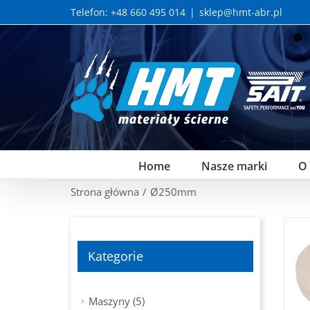
Skip
Telefon: +48 660 495 014
|
sklep@hmt-abr.pl
to
content
Home
Nasze marki
O
Strona główna
/
Ø250mm
Kategorie
Maszyny (5)