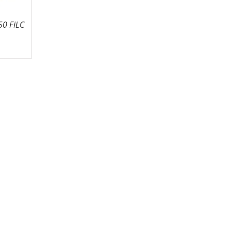
50 FILC
Zakres
cen:
od
52,90 zł
do
134,02 zł