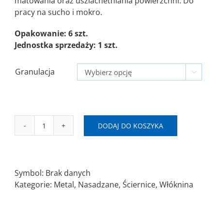
matowania oraz uszlachetniania powierzchni. Do
pracy na sucho i mokro.
Opakowanie: 6 szt.
Jednostka sprzedaży: 1 szt.
Granulacja

DODAJ DO KOSZYKA
ilość
SAITPOL
FT-
SP
Symbol:
Brak danych
Ø110x50x19,1
Kategorie:
Metal
,
Nasadzane
,
Ściernice
,
Włóknina
płótno/włóknina