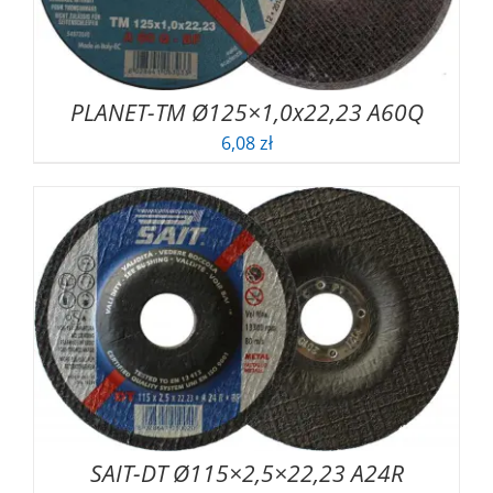
PLANET-TM Ø125×1,0x22,23 A60Q
6,08
zł
SAIT-DT Ø115×2,5×22,23 A24R