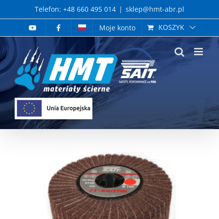
Skip
Telefon: +48 660 495 014
|
sklep@hmt-abr.pl
to
KOSZYK
Moje konto
content