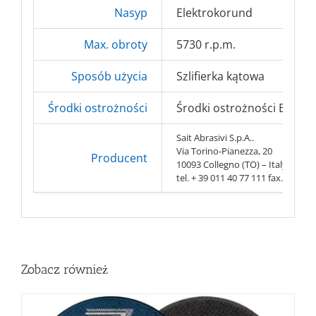
Nasyp
Elektrokorund
Max. obroty
5730 r.p.m.
Sposób użycia
Szlifierka kątowa
Środki ostrożności
Środki ostrożności BHP => 
Sait Abrasivi S.p.A..
Via Torino-Pianezza, 20
Producent
10093 Collegno (TO) – Italy
tel. + 39 011 40 77 111 fax. + 39 0
Zobacz również