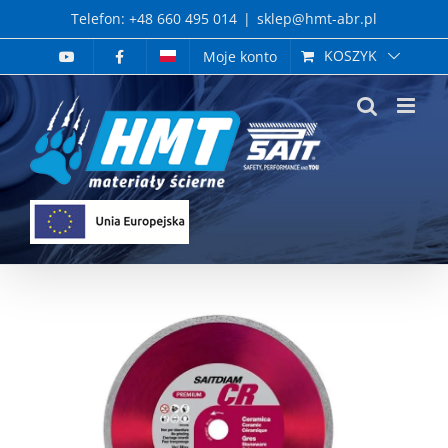
Skip
Telefon: +48 660 495 014
|
sklep@hmt-abr.pl
to
KOSZYK
Moje konto
content