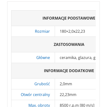
INFORMACJE PODSTAWOWE
Rozmiar
180×2,0x22,23
ZASTOSOWANIA
Główne
ceramika, glazura, gres, kl
INFORMACJE DODATKOWE
Grubość
2,0mm
Otwór centralny
22,23mm
Max. obroty
8500 r.p.m [80 m/s]