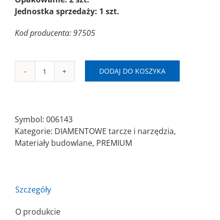
Jednostka sprzedaży: 1 szt.
Kod producenta: 97505
DODAJ DO KOSZYKA
ilość
SAITDIAM
CR
Ø180x2,0x22,23
Symbol:
006143
Piła
Kategorie:
DIAMENTOWE tarcze i narzędzia
,
diamentowa/pełna
Materiały budowlane
,
PREMIUM
Szczegóły
O produkcie