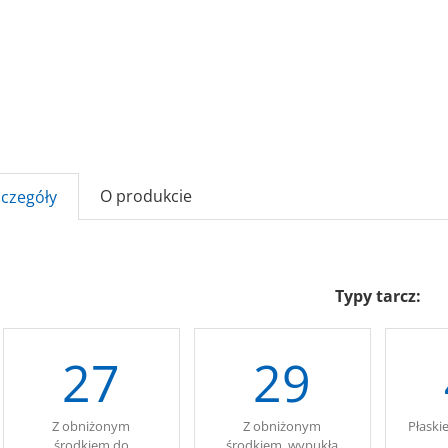
O produkcie
zczegóły
Typy tarcz:
27
29
Z obniżonym
Z obniżonym
Płaski
środkiem do
środkiem, wypukła