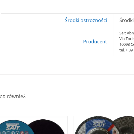
Środki ostrożności
Środki
Sait Abra
Via Tori
Producent
10093 Co
tel. + 3
cz również