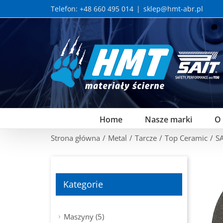
Skip
Telefon: +48 660 495 014
|
sklep@hmt-abr.pl
to
content
Home
Nasze marki
O
Strona główna
/
Metal
/
Tarcze
/
Top Ceramic
/
S
Kategorie
Maszyny (5)