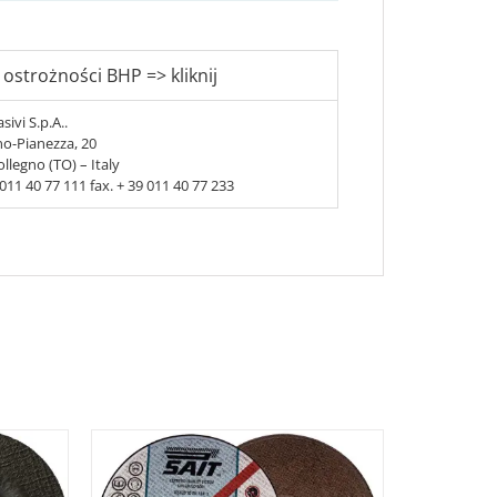
 ostrożności BHP => kliknij
sivi S.p.A..
no-Pianezza, 20
llegno (TO) – Italy
9 011 40 77 111 fax. + 39 011 40 77 233