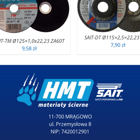
SAIT-DT Ø115×2,5×22,23
IT-TM Ø125×1,0x22,23 ZA60T
7,90
zł
9,58
zł
11-700 MRĄGOWO
ul. Przemysłowa 8
NIP: 7420012901