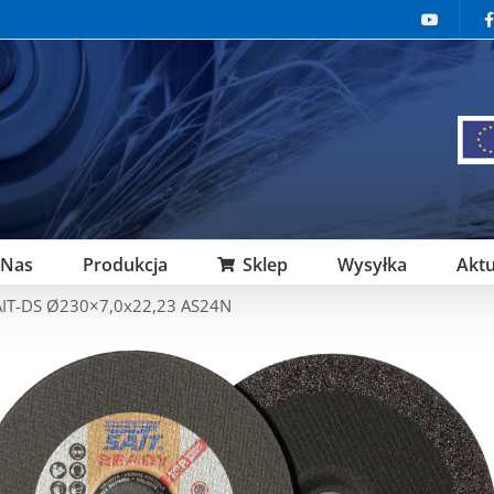
 Nas
Produkcja
Sklep
Wysyłka
Aktu
AIT-DS Ø230×7,0x22,23 AS24N