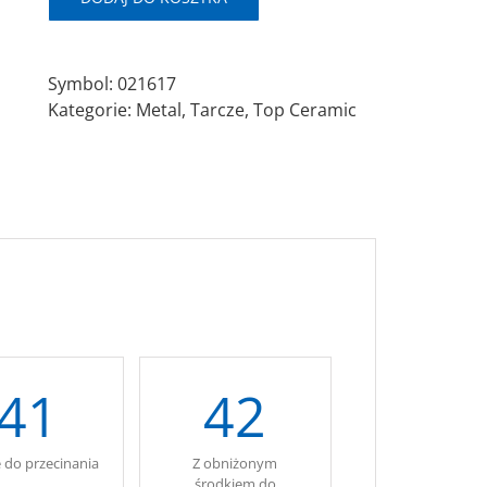
Ø230x7,0x22,23
AS24N
Symbol:
021617
Kategorie:
Metal
,
Tarcze
,
Top Ceramic
41
42
e do przecinania
Z obniżonym
.
środkiem do