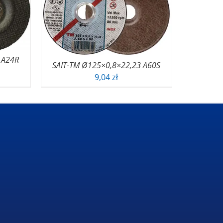
 A24R
SAIT-TM Ø125×0,8×22,23 A60S
9,04
zł