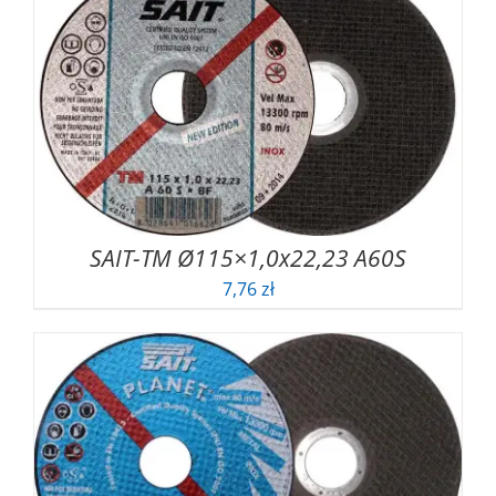
SAIT-TM Ø115×1,0x22,23 A60S
7,76
zł