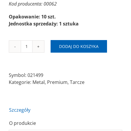
Kod producenta: 00062
Opakowanie: 10 szt.
Jednostka sprzedaży: 1 sztuka
DODAJ DO KOSZYKA
ilość
SAIT-
DS
Ø125x7,0x22,23
Symbol:
021499
A46N
Kategorie:
Metal
,
Premium
,
Tarcze
Szczegóły
O produkcie