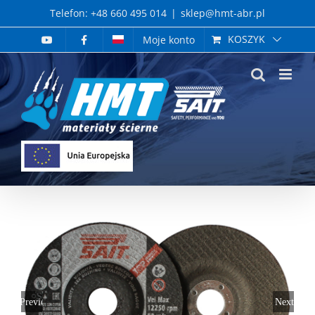
Skip
Telefon: +48 660 495 014
|
sklep@hmt-abr.pl
to
KOSZYK
Moje konto
content
Previous
Next