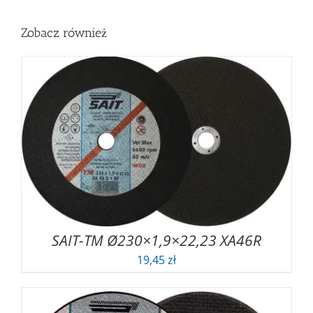
Zobacz również
SAIT-TM Ø230×1,9×22,23 XA46R
19,45
zł