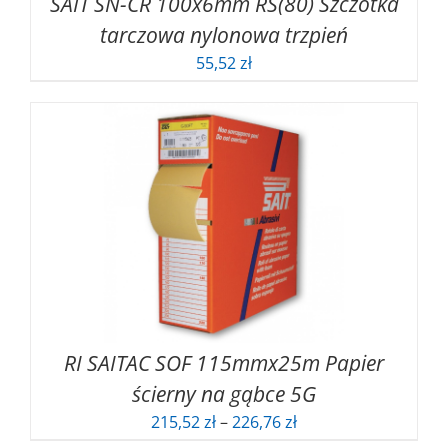
SAIT SN-CR 100x6mm RS(80) Szczotka
tarczowa nylonowa trzpień
55,52
zł
RI SAITAC SOF 115mmx25m Papier
ścierny na gąbce 5G
Zakres
215,52
zł
–
226,76
zł
cen: