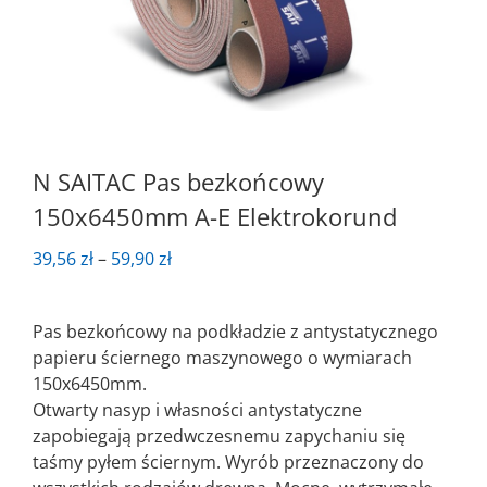
N SAITAC Pas bezkońcowy
150x6450mm A-E Elektrokorund
Zakres
39,56
zł
–
59,90
zł
cen:
od
Pas bezkońcowy na podkładzie z antystatycznego
39,56 zł
papieru ściernego maszynowego o wymiarach
do
150x6450mm.
59,90 zł
Otwarty nasyp i własności antystatyczne
zapobiegają przedwczesnemu zapychaniu się
taśmy pyłem ściernym. Wyrób przeznaczony do