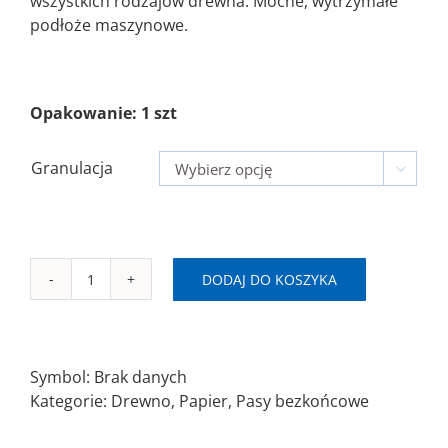
wszystkich rodzajów drewna. Mocne, wytrzymałe
podłoże maszynowe.
Opakowanie: 1 szt
Granulacja

DODAJ DO KOSZYKA
ilość
N
SAITAC
Pas
Symbol:
Brak danych
bezkońcowy
Kategorie:
Drewno
,
Papier
,
Pasy bezkońcowe
150x6450mm
A-