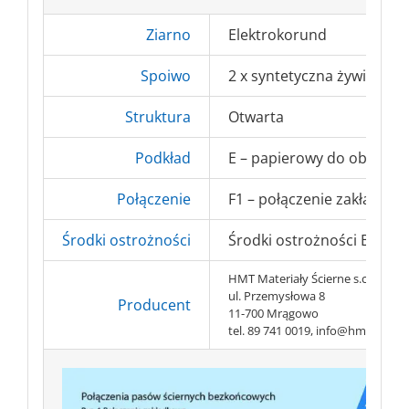
Ziarno
Elektrokorund
Spoiwo
2 x syntetyczna żywica
Struktura
Otwarta
Podkład
E – papierowy do obróbki
Połączenie
F1 – połączenie zakładkow
Środki ostrożności
Środki ostrożności BHP => 
HMT Materiały Ścierne s.c.
ul. Przemysłowa 8
Producent
11-700 Mrągowo
tel. 89 741 0019, info@hmt-abr.pl