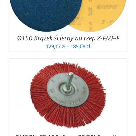
Ø150 Krążek ścierny na rzep Z-F/ZF-F
Zakres
129,17
zł
–
185,08
zł
cen:
od
129,17 zł
do
185,08 zł