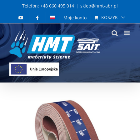
Skip
Telefon: +48 660 495 014
|
sklep@hmt-abr.pl
to
KOSZYK
Moje konto
content