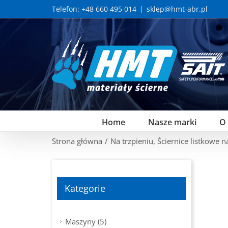
Skip
Telefon: +48 660 495 014
|
sklep@hmt-abr.pl
to
content
Home
Nasze marki
O
Strona główna
/
Na trzpieniu
,
Ściernice listkowe n
Kategorie
Maszyny (5)