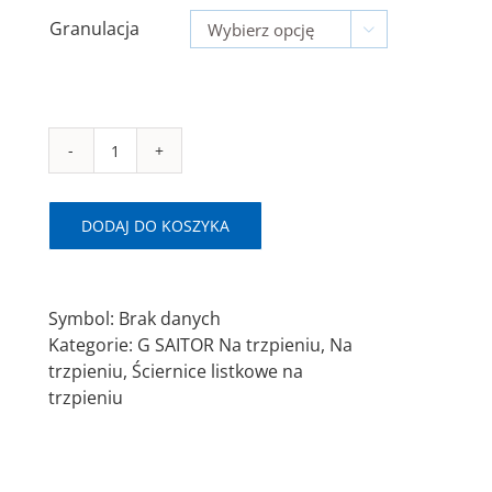
Granulacja

ilość
G
SAITOR
DODAJ DO KOSZYKA
A
Ø50x20x6mm
Ściernica
Symbol:
Brak danych
listkowa
Kategorie:
G SAITOR Na trzpieniu
,
Na
trzpieniu
,
Ściernice listkowe na
trzpieniu