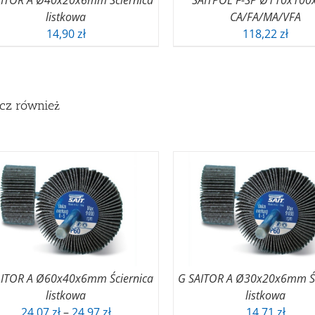
AITOR A Ø40x20x6mm Ściernica
SAITPOL F-SP Ø110x100
listkowa
CA/FA/MA/VFA
14,90
zł
118,22
zł
cz również
AITOR A Ø60x40x6mm Ściernica
G SAITOR A Ø30x20x6mm Śc
listkowa
listkowa
Zakres
24,07
zł
–
24,97
zł
14,71
zł