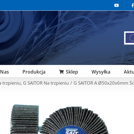
 Nas
Produkcja
Sklep
Wysyłka
Aktu
a trzpieniu
,
G SAITOR Na trzpieniu
/
G SAITOR A Ø50x20x6mm Ście