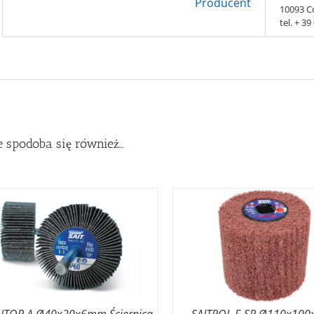
Producent
10093 Co
tel. + 3
 spodoba się również…