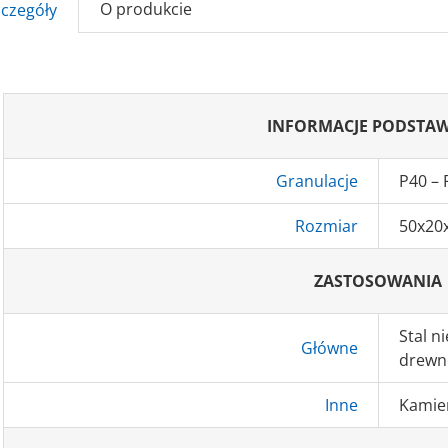
O produkcie
zczegóły
INFORMACJE PODSTA
Granulacje
P40 – 
Rozmiar
50x2
ZASTOSOWANIA
Stal n
Główne
drewn
Inne
Kamie