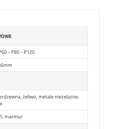
WOWE
P60 – P80 – P120
0x6mm
ierdzewna, żeliwo, metale nieżelazne,
o
ń, marmur