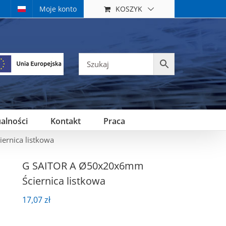
KOSZYK
Moje konto
alności
Kontakt
Praca
rnica listkowa
G SAITOR A Ø50x20x6mm
Ściernica listkowa
17,07
zł