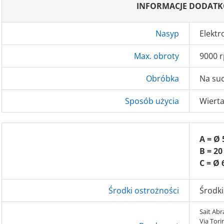
INFORMACJE DODAT
Nasyp
Elekt
Max. obroty
9000 
Obróbka
Na su
Sposób użycia
Wierta
A = Ø
B = 2
C = Ø
Środki ostrożności
Środki
Sait Abra
Via Tori