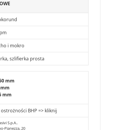
KOWE
rokorund
rpm
cho i mokro
rka, szlifierka prosta
 50 mm
0 mm
 6 mm
 ostrożności BHP => kliknij
sivi S.p.A..
no-Pianezza, 20