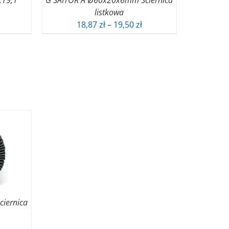
x19,1
G SAITOR A Ø60x20x6mm Ściernica
listkowa
Zakres
18,87
zł
–
19,50
zł
cen:
od
18,87 zł
do
19,50 zł
iernica