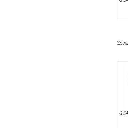
G S
Zoba
G S