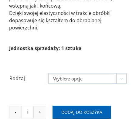
wstępną jak i końcową.
Dzięki swojej elastyczności w trakcie obróbki
dopasowuje się kształtem do obrabianej
powierzchni.
Jednostka sprzedaży: 1 sztuka
Rodzaj

DODAJ DO KOSZYKA
ilość
D
SAITPOL