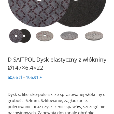
D SAITPOL Dysk elastyczny z włókniny
Ø147×6,4×22
Zakres
60,66
zł
–
106,91
zł
cen:
od
Dysk szlifiersko-polerski ze sprasowanej włókniny o
60,66 zł
grubości 6,4mm. Szlifowanie, zagładzanie,
do
polerowanie oraz czyszczenie spawów, szczególnie
106,91 zł
pachwinowych. Zapewnia doskonale obróbkę