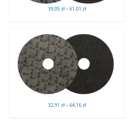
Zakres
39,05
zł
–
61,01
zł
cen:
od
39,05 zł
do
61,01 zł
Zakres
32,91
zł
–
64,16
zł
cen:
od
32,91 zł
do