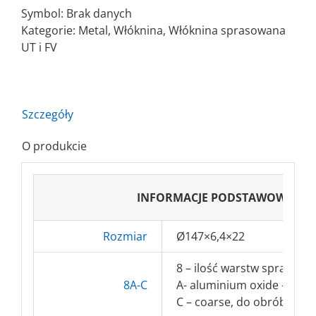
Dysk
Symbol:
Brak danych
elastyczny
Kategorie:
Metal
,
Włóknina
,
Włóknina sprasowana
z
UT i FV
włókniny
Ø147x6,4x22
Szczegóły
O produkcie
INFORMACJE PODSTAWOWE
Rozmiar
Ø147×6,4×22
8 – ilość warstw sprasowa
8A-C
A- aluminium oxide – elek
C – coarse, do obróbki wst