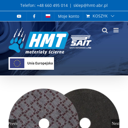
Skip
Telefon: +48 660 495 014
|
sklep@hmt-abr.pl
to
KOSZYK
Moje konto
content
Previous
Next