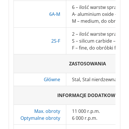
6 – ilość warstw sprasowa
6A-M
A- aluminium oxide – elek
M – medium, do obróbki w
2 – ilość warstw sprasowa
2S-F
S – silicum carbide – węgl
F – fine, do obróbki finaln
ZASTOSOWANIA
Główne
Stal, Stal nierdzewna(INOX
INFORMACJE DODATKOWE
Max. obroty
11 000 r.p.m.
Optymalne obroty
6 000 r.p.m.