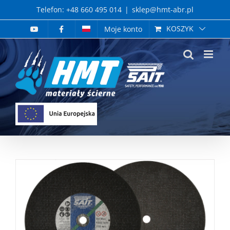
Skip
Telefon: +48 660 495 014
|
sklep@hmt-abr.pl
to
KOSZYK
Moje konto
content