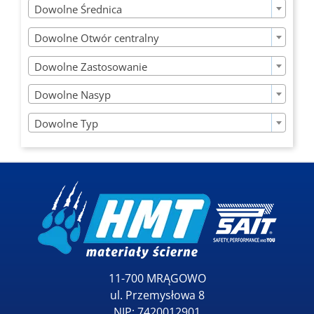
Dowolne Średnica

Dowolne Otwór centralny

Dowolne Zastosowanie

Dowolne Nasyp

Dowolne Typ
11-700 MRĄGOWO
ul. Przemysłowa 8
NIP: 7420012901