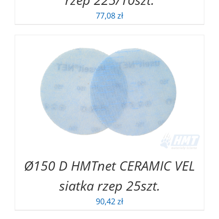
77,08
zł
Ø150 D HMTnet CERAMIC VEL
siatka rzep 25szt.
90,42
zł