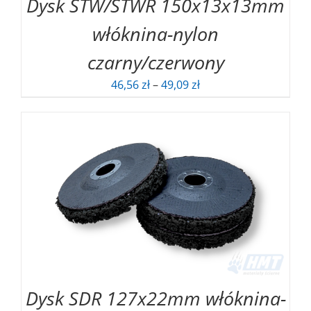
Dysk STW/STWR 150x13x13mm
włóknina-nylon
czarny/czerwony
Zakres
46,56
zł
–
49,09
zł
cen:
od
46,56 zł
do
49,09 zł
Dysk SDR 127x22mm włóknina-