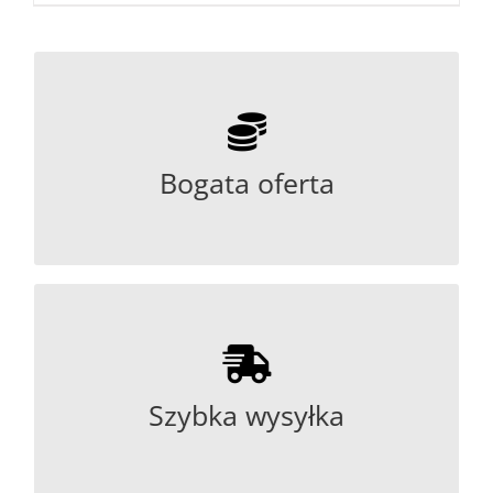
branży.
ścierne przeznaczone do użytku w każdej
firmy SAIT Abrasivi. Oferujemy materiały
Bogata oferta
autoryzowanym przedstawicielem włoskiej
Od kilkudziesięciu lat jesteśmy
czasie.
realizowane są w możliwie najkrótszym
Mogą Państwo mieć pewność, że zamówienia
Szybka wysyłka
dostępne są od ręki w naszym magazynie.
Wszystkie oferowane przez nas produkty