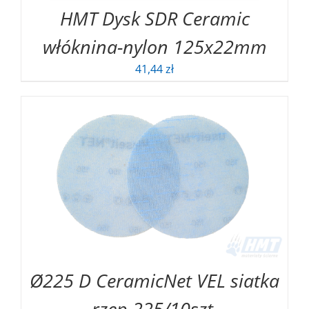
HMT Dysk SDR Ceramic
włóknina-nylon 125x22mm
41,44
zł
Ø225 D CeramicNet VEL siatka
rzep 225/10szt.