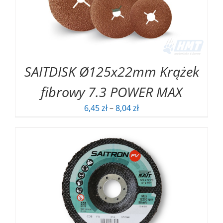
SAITDISK Ø125x22mm Krążek
fibrowy 7.3 POWER MAX
Zakres
6,45
zł
–
8,04
zł
cen:
od
6,45 zł
do
8,04 zł