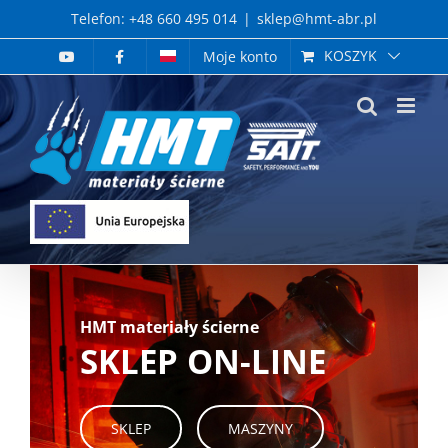
Skip
Telefon: +48 660 495 014
|
sklep@hmt-abr.pl
to
KOSZYK
Moje konto
content
HMT materiały ścierne
SKLEP ON-LINE
SKLEP
MASZYNY