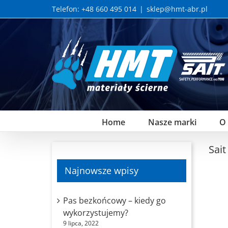
Skip
Telefon: +48 660 495 014
|
sklep@hmt-abr.pl
to
content
Home
Nasze marki
O
Sai
Najnowsze wpisy
Pas bezkońcowy – kiedy go
wykorzystujemy?
9 lipca, 2022