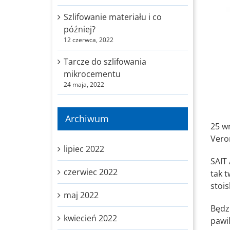
Szlifowanie materiału i co
później?
12 czerwca, 2022
Tarcze do szlifowania
mikrocementu
24 maja, 2022
Archiwum
25 w
Vero
lipiec 2022
SAIT
czerwiec 2022
tak 
stoi
maj 2022
Będz
kwiecień 2022
pawil