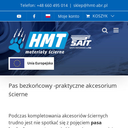
Skip
Telefon: +48 660 495 014
|
sklep@hmt-abr.pl
to
KOSZYK
Moje konto
content
Pas bezkońcowy -praktyczne akcesorium
ścierne
Podczas kompletowania akcesoriów ściernych
trudno jest nie spotkać się z pojęciem
pasa