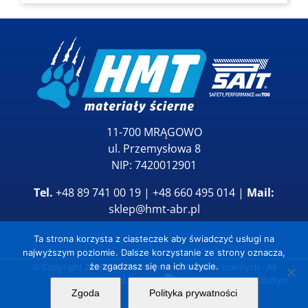
11-700 MRĄGOWO
ul. Przemysłowa 8
NIP: 7420012901
Tel.
+48 89 741 00 19 | +48 660 495 014 |
Mail:
sklep@hmt-abr.pl
Ta strona korzysta z ciasteczek aby świadczyć usługi na
najwyższym poziomie. Dalsze korzystanie ze strony oznacza,
© Copyright
2026
HMT Producent materiałów ściernych
- All
że zgadzasz się na ich użycie.
Rights Reserved
Zgoda
Polityka prywatności
YouTube
Facebook