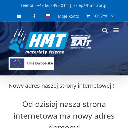
Skip
Telefon: +48 660 495 014
|
sklep@hmt-abr.pl
to
KOSZYK
Moje konto
content
Nowy adres naszej strony internetowej !
Od dzisiaj nasza strona
internetowa ma nowy adres
domeny!