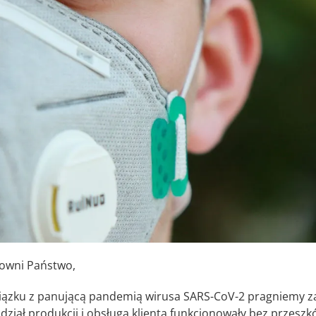
owni Państwo,
iązku z panującą pandemią wirusa SARS-CoV-2 pragniemy za
dział produkcji i obsługa klienta funkcjonowały bez przeszk