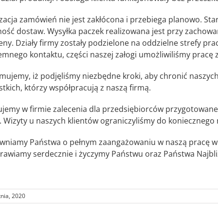
izacja zamówień nie jest zakłócona i przebiega planowo. St
ność dostaw. Wysyłka paczek realizowana jest przy zachow
ieny. Działy firmy zostały podzielone na oddzielne strefy pr
emnego kontaktu, części naszej załogi umożliwiliśmy pracę 
rmujemy, iż podjęliśmy niezbędne kroki, aby chronić naszych
tkich, którzy współpracują z naszą firmą.
ujemy w firmie zalecenia dla przedsiębiorców przygotowan
S. Wizyty u naszych klientów ograniczyliśmy do konieczneg
wniamy Państwa o pełnym zaangażowaniu w naszą pracę w obl
rawiamy serdecznie i życzymy Państwu oraz Państwa Najbl
tnia, 2020