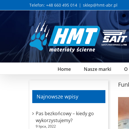
Skip
Telefon: +48 660 495 014
|
sklep@hmt-abr.pl
to
content
Home
Nasze marki
O
Fun
Najnowsze wpisy
Pas bezkońcowy – kiedy go
wykorzystujemy?
9 lipca, 2022