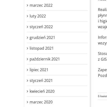
marzec 2022
Real
płyn
luty 2022
i hig
styczeń 2022
wzaj
Info
grudzień 2021
wszys
listopad 2021
Stos
październik 2021
z GI
lipiec 2021
Zape
Pozd
styczeń 2021
kwiecień 2020
6 kwie
marzec 2020