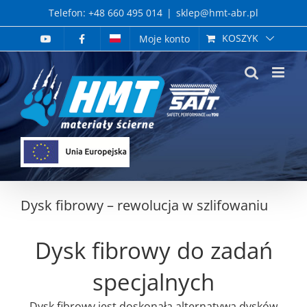
Skip
Telefon: +48 660 495 014
|
sklep@hmt-abr.pl
to
KOSZYK
Moje konto
content
Dysk fibrowy – rewolucja w szlifowaniu
Dysk fibrowy do zadań
specjalnych
Dysk fibrowy jest doskonałą alternatywą dysków